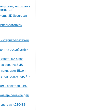
редитная депозитная
икистан)
логии 3D Secure для
 использованием
х интернет-платежей
дит на российский и
упасть в 2-5 раз
-за дорогих SMS
 принимает Bitcoin
ев полностью перейти
том и электронными
ное приложение для
 систему «ДБО BS-