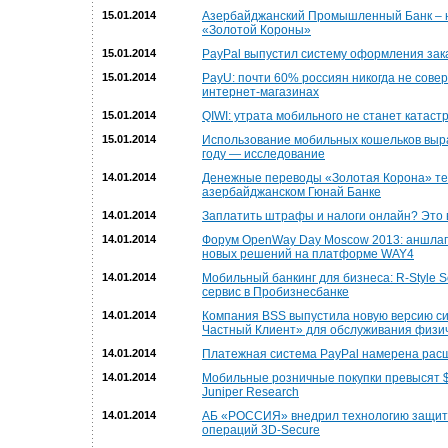
15.01.2014
Азербайджанский Промышленный Банк – 
«Золотой Короны»
15.01.2014
PayPal выпустил систему оформления зак
15.01.2014
PayU: почти 60% россиян никогда не сове
интернет-магазинах
15.01.2014
QIWI: утрата мобильного не станет катас
15.01.2014
Использование мобильных кошельков выра
году — исследование
14.01.2014
Денежные переводы «Золотая Корона» те
азербайджанском Гюнай Банке
14.01.2014
Заплатить штрафы и налоги онлайн? Это в
14.01.2014
Форум OpenWay Day Moscow 2013: аншлаг
новых решений на платформе WAY4
14.01.2014
Мобильный банкинг для бизнеса: R-Style S
сервис в Пробизнесбанке
14.01.2014
Компания BSS выпустила новую версию си
Частный Клиент» для обслуживания физич
14.01.2014
Платежная система PayPal намерена расш
14.01.2014
Мобильные розничные покупки превысят $
Juniper Research
14.01.2014
АБ «РОССИЯ» внедрил технологию защит
операций 3D-Secure