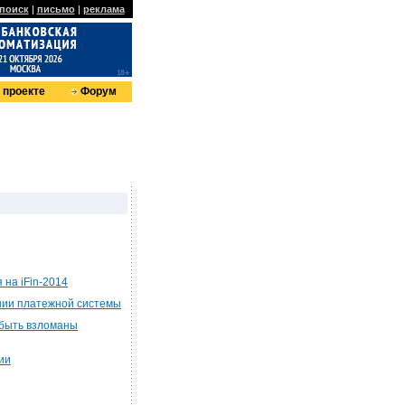
поиск
|
письмо
|
реклама
 проекте
Форум
на iFin-2014
нии платежной системы
 быть взломаны
ии