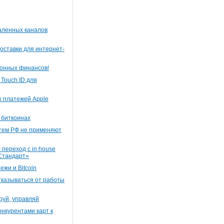
аленных каналов
оставки для интернет-
ронных финансов!
Touch ID для
ых платежей Apple
 биткоинах
тем РФ не применяют
переход с in house
Стандарт»
жи и Bitcoin
казываться от работы
ируй, управляй
нкурентами карт к