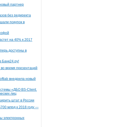
новый партнер
азов без редиректа
ршали покупок в
трофой
стет на 40% к 2017
перь доступны в
 Банк24.ру!
 во время презентаций
oftlab внедрила новый
стемы «ДБО BS-Client.
еских лиц
ирить штат в России
700 млрд к 2018 году —
ы электронных