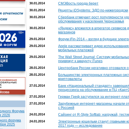
30.01.2014
СМЭВость города берет
30.01.2014
Рецепты iDSystems: ЭДО по-нижегородски
30.01.2014
Сбербанк отмечает рост популярности уд
обслуживания у населения Черноземья
30.01.2014
«Яндекс» вложился в агрегатор сервисов д
магазинов
29.01.2014
Форум iFin-2014 – взгляд в будущее элект
29.01.2014
Apple рассматривает идею использования 
мобильных платежей
29.01.2014
The Wall Street Journal: Систему мобильн
привяжут к аккаунту iTunes
28.01.2014
Центробанк России негативно отозвался о
28.01.2014
Большинство электронных платежных сис
криптовалюты
27.01.2014
Банк «Национальный стандарт» завершил 
процессинга на обслуживание в ПЦ «Карт
27.01.2014
Герман Греф заступился за интернет-плате
27.01.2014
Зарубежные интернет-магазины начали от
с Россией
одного Форума
24.01.2014
Сайзинг от R-Style Softlab: нагружай, тест
я 2026
дного форума
24.01.2014
Электронные кошельки станут главными ко
ября 2025
2017 году — исследование