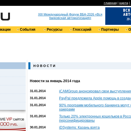
главная
|
карта
|
XIII Международный Форум ВБА-2026 «Вся
банковская автоматизация»
кации
События
Ресурсы
Глоссарий
Партнеры
О
Н О В О С Т И
Новости за январь 2014 года
31.01.2014
iCAMGroup анонсировал свои выступления 
31.01.2014
PayPal предложила Apple помощь в созда
31.01.2014
90% программ мобильного банкинга могут
хакерами
31.01.2014
Только 20% электронных кошельков в Росс
персонифицированы
30.01.2014
iDSystems: Казань взята