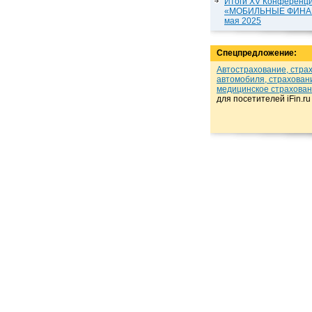
Итоги XV Конференц
«МОБИЛЬНЫЕ ФИНАН
мая 2025
Спецпредложение:
Автострахование, стра
автомобиля, страхован
медицинское страхова
для посетителей iFin.r