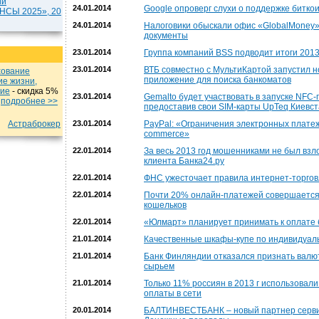
ии
24.01.2014
Google опроверг слухи о поддержке битко
СЫ 2025», 20
24.01.2014
Налоговики обыскали офис «GlobalMoney»
документы
23.01.2014
Группа компаний BSS подводит итоги 2013
23.01.2014
ВТБ совместно с МультиКартой запустил 
хование
приложение для поиска банкоматов
ие жизни,
ние
- cкидка 5%
23.01.2014
Gemalto будет участвовать в запуске NFC-
u
подробнеe >>
предоставив свои SIM-карты UpTeq Киевс
Астраброкер
23.01.2014
PayPal: «Ограничения электронных платеж
commerce»
22.01.2014
За весь 2013 год мошенниками не был взл
клиента Банка24.ру
22.01.2014
ФНС ужесточает правила интернет-торго
22.01.2014
Почти 20% онлайн-платежей совершается
кошельков
22.01.2014
«Юлмарт» планирует принимать к оплате
21.01.2014
Качественные шкафы-купе по индивидуаль
21.01.2014
Банк Финляндии отказался признать валюто
сырьем
21.01.2014
Только 11% россиян в 2013 г использовал
оплаты в сети
20.01.2014
БАЛТИНВЕСТБАНК – новый партнер серви