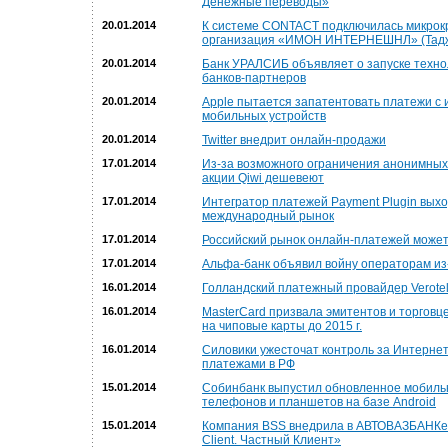
Денежные переводы»
20.01.2014
К системе CONTACT подключилась микрок
организация «ИМОН ИНТЕРНЕШНЛ» (Тадж
20.01.2014
Банк УРАЛСИБ объявляет о запуске техно
банков-партнеров
20.01.2014
Apple пытается запатентовать платежи с
мобильных устройств
20.01.2014
Twitter внедрит онлайн-продажи
17.01.2014
Из-за возможного ограничения анонимны
акции Qiwi дешевеют
17.01.2014
Интегратор платежей Payment Plugin выхо
международный рынок
17.01.2014
Российский рынок онлайн-платежей может 
17.01.2014
Альфа-банк объявил войну операторам из
16.01.2014
Голландский платежный провайдер Verotel
16.01.2014
MasterCard призвала эмитентов и торговц
на чиповые карты до 2015 г.
16.01.2014
Силовики ужесточат контроль за Интерне
платежами в РФ
15.01.2014
Собинбанк выпустил обновленное мобиль
телефонов и планшетов на базе Android
15.01.2014
Компания BSS внедрила в АВТОВАЗБАНКе
Client. Частный Клиент»