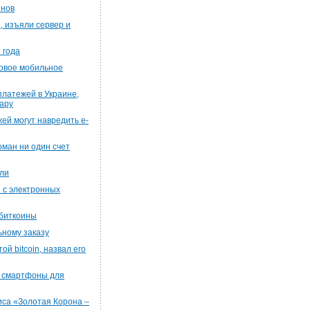
инов
, изъяли сервер и
 года
новое мобильное
платежей в Украине,
тару
ей могут навредить e-
оман ни один счет
вли
 с электронных
 биткоины
ному заказу
й bitcoin, назвал его
и смартфоны для
са «Золотая Корона –