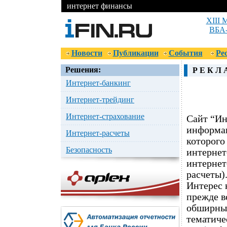
интернет финансы
XIII 
ВБА-
Новости
Публикации
События
Ре
Решения:
Р Е К Л 
Интернет-банкинг
Интернет-трейдинг
Интернет-страхование
Сайт “Ин
информац
Интернет-расчеты
которого
Безопасность
интернет
интернет
расчеты)
Интерес 
прежде в
обширный
тематиче