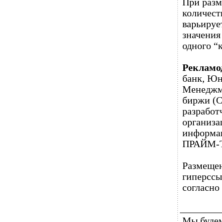
При разм
количест
варьируе
значения
одного “
Рекламо
банк, Юн
Менеджме
биржи (
разработ
организа
информа
ПРАЙМ-
Размещен
гиперссы
согласн
Мы будем