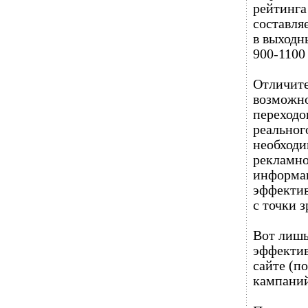
рейтинга
составляе
в выходн
900-1100 
Отличите
возможно
переходо
реальног
необходи
рекламно
информац
эффектив
с точки 
Вот лишь
эффектив
сайте (п
кампаний