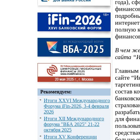
года), с
финансов
подробны
интернет
полную к
финансов
В чем же
сайта
“И
Главным
сайте “И
таргетин
состав к
Рекомендуем:
банковск
Итоги XXVI Международного
страхова
Форума iFin-2026, 3-4 февраля
разрабат
2026
для фина
Итоги XII Международного
форума "ВБА 2025" 21-22
пользова
октября 2025
средства
Итоги XV Конференции
больше о