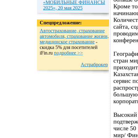
«МОБИЛЬНЫЕ ФИНАНСЫ
Кроме то
2025», 20 мая 2025
начинающ
Количест
Спецпредложение:
сайта, с
Автострахование, страхование
проводим
автомобиля, страхование жизни,
конферен
медицинское страхование
-
cкидка 5% для посетителей
iFin.ru
подробнеe >>
Географи
стран ми
Астраброкер
приходит
Казахста
сервис п
распрост
большую 
корпорат
Высокий 
подтверж
числе 50
мир/ Фин