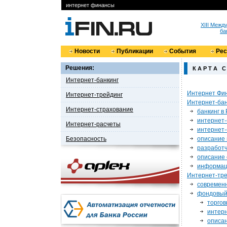
интернет финансы
XIII Меж
ба
Новости
Публикации
События
Ре
Решения:
К А Р Т А
С
Интернет-банкинг
Интернет Фи
Интернет-трейдинг
Интернет-бан
Интернет-страхование
банкинг в
интернет-
Интернет-расчеты
интернет-
Безопасность
описание 
разработ
описание 
информац
Интернет-тр
современ
фондовый
торго
интер
описан