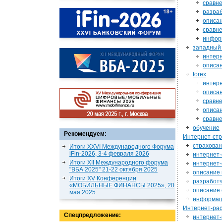
сравне
разра
описа
сравне
инфор
западный
интер
описан
forex
интер
описан
сравне
описа
сравне
обучение
Рекомендуем:
Интернет-ст
страхован
Итоги XXVI Международного Форума
iFin-2026, 3-4 февраля 2026
интернет-
Итоги XII Международного форума
интернет
"ВБА 2025" 21-22 октября 2025
описание 
Итоги XV Конференции
разработ
«МОБИЛЬНЫЕ ФИНАНСЫ 2025», 20
описание 
мая 2025
информац
Интернет-ра
Спецпредложение:
интернет-