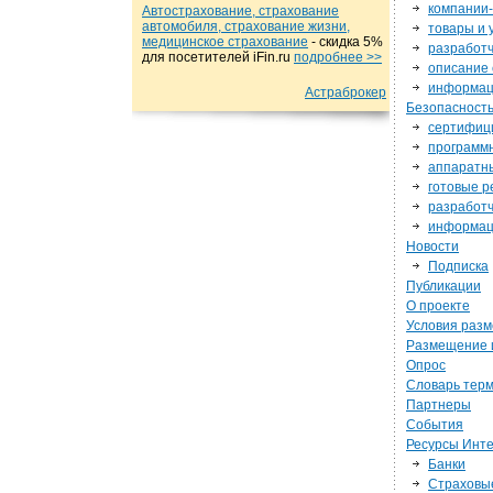
компании
Автострахование, страхование
автомобиля, страхование жизни,
товары и 
медицинское страхование
- cкидка 5%
разработ
для посетителей iFin.ru
подробнеe >>
описание 
информац
Астраброкер
Безопасност
сертифиц
программ
аппаратн
готовые 
разработ
информац
Новости
Подписка
Публикации
О проекте
Условия раз
Размещение 
Опрос
Словарь тер
Партнеры
События
Ресурсы Инт
Банки
Страховы