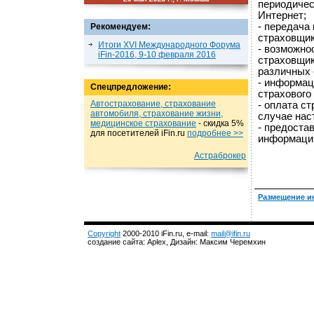
периодичес
Интернет;
- передача
Рекомендуем:
страховщик
Итоги XVI Международного Форума
- возможно
iFin-2016, 9-10 февраля 2016
страховщик
различных 
- информац
Спецпредложение:
страхового
Автострахование, страхование
- оплата с
автомобиля, страхование жизни,
случае нас
медицинское страхование
- cкидка 5%
- предоста
для посетителей iFin.ru
подробнеe >>
информации
Астраброкер
Размещение и
Copyright
2000-2010 iFin.ru, e-mail:
mail@ifin.ru
создание сайта: Aplex, Дизайн: Максим Черемхин