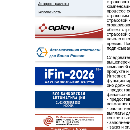
страхового
Интернет-расчеты
компенсаци
процессе с
Безопасность
страховым 
страховой 
оговариваю
объект стр
страховой 
начало и к
премия. По
подписывае
Следовател
вышепереч
компанией 
продукта и
Интернет. 
функционир
оно должно
- предоста
финансовом
- предоста
возможност
- расчет в
выплаты дл
конкретных
- заполнен
- заказ и 