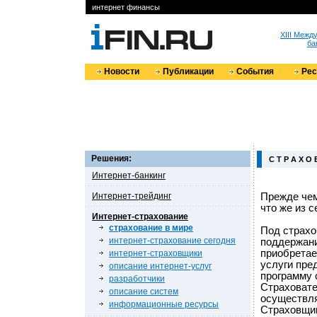
интернет финансы
XIII Меж
ба
Новости
Публикации
События
Ре
Решения:
С Т Р А Х О 
Интернет-банкинг
Интернет-трейдинг
Прежде чем
что же из 
Интернет-страхование
страхование в мире
Под страхо
интернет-страхование сегодня
поддержани
приобретае
интернет-страховщики
услуги пре
описание интернет-услуг
программу 
разработчики
Страховате
описание систем
осуществля
информационные ресурсы
Страховщик