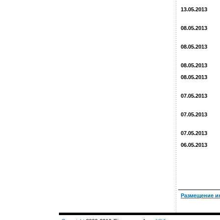
13.05.2013
08.05.2013
08.05.2013
08.05.2013
08.05.2013
07.05.2013
07.05.2013
07.05.2013
06.05.2013
Размещение и