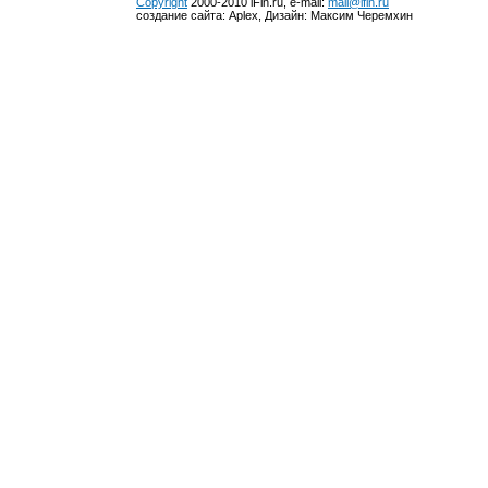
Copyright
2000-2010 iFin.ru, e-mail:
mail@ifin.ru
создание сайта: Aplex, Дизайн: Максим Черемхин