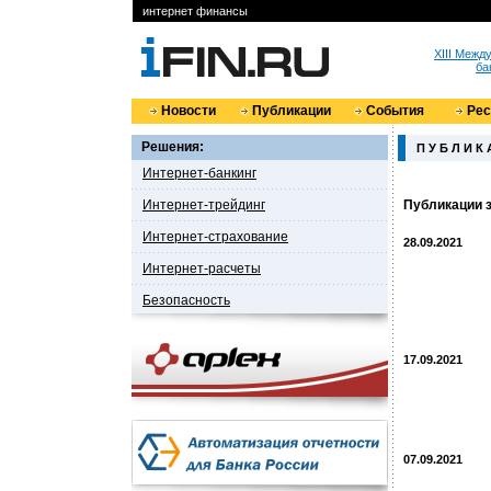
интернет финансы
XIII Меж
ба
Новости
Публикации
События
Ре
Решения:
П У Б Л И К 
Интернет-банкинг
Интернет-трейдинг
Публикации з
Интернет-страхование
28.09.2021
Интернет-расчеты
Безопасность
17.09.2021
07.09.2021