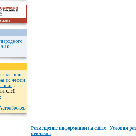
народного
 9-10
трахование
вание жизни,
ование
-
тителей
>
Астраброкер
Размещение информации на сайте
|
Условия ра
рекламы