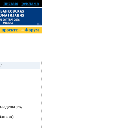
к
|
письмо
|
реклама
 проекте
Форум
Г
владельцев,
банков)