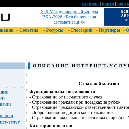
главная
|
карта
|
поис
XIII Международный Форум
ВБА-2026 «Вся банковская
автоматизация»
икации
События
Ресурсы
Глоссарий
Партнеры
О
О П И С А Н И Е
И Н Т Е Р Н Е Т - У С Л У 
Страховой магазин
Функциональные возможности
ание
- Страхование от несчастного случая,
ире
- Страхование граждан при поездках за рубеж,
ование
- Страхование гражданской ответственности авто
- Добровольное медицинское страхование,
овщики
- Страхование владельцев пластиковых карт (для 
нет-услуг
Категории клиентов