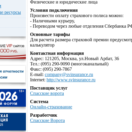
Физические и юридические лица
м
Условия подключения
е ресурсы
Произвести оплату страхового полиса можно:
- Наличными курьеру,
- Переводом через любые отделения Сбербанка Р
Основные тарифы
Для расчета размера страховой премии предусмот
калькулятор
Контактная информация
Адрес: 121205, Москва, ул.Новый Арбат, 36
Тел.: (095) 290-9090 (многоканальный)
Факс: (095) 290-7867
E-mail:
company@svinsurance.ru
Internet:
http://www.svinsurance.ru
Поставщик услуг
Спасские ворота
Система
Онлайн-страхование
Разработчик
Спасские Ворота