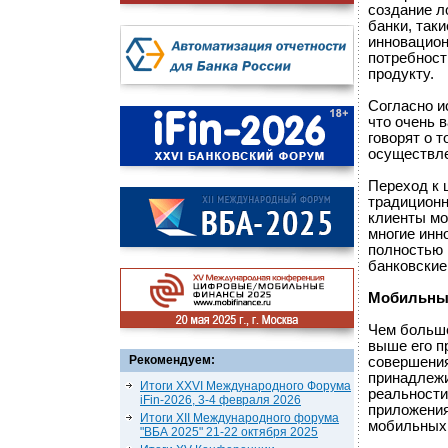
создание л
банки, так
инновацион
потребност
продукту.
Согласно и
что очень 
говорят о 
осуществле
Переход к 
традиционн
клиенты мо
многие инн
полностью 
банковские
Мобильны
Чем больше
выше его п
Рекомендуем:
совершения
принадлежи
Итоги XXVI Международного Форума
реальности
iFin-2026, 3-4 февраля 2026
приложения
Итоги XII Международного форума
мобильных
"ВБА 2025" 21-22 октября 2025