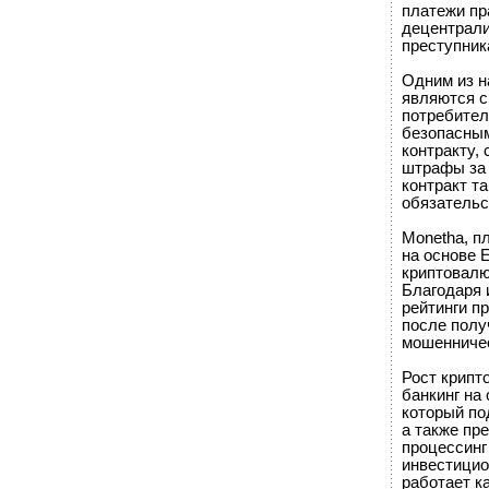
платежи пр
децентрали
преступник
Одним из н
являются с
потребител
безопасным
контракту,
штрафы за 
контракт т
обязательс
Monetha, п
на основе 
криптовалю
Благодаря 
рейтинги п
после полу
мошенничес
Рост крипт
банкинг на
который по
а также пр
процессинг
инвестицио
работает к