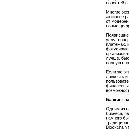
новостей в 
Многие экс
активнее р
от модерни
новые циф
Появившиес
услуг сове
платежах, 
фокусируют
организова
лучше, быс
полную про
Если же эт
ловкость и
пользовате
финансовых
возможност
Банкинг на
Одним из н
бизнеса, яв
намного бы
традиционн
Blockchain