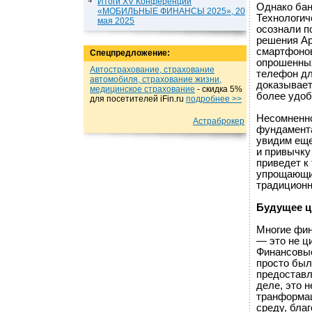
Итоги XV Конференции
Однако бан
«МОБИЛЬНЫЕ ФИНАНСЫ 2025», 20
Технологич
мая 2025
осознали п
решения Ap
смартфонов
Спецпредложение:
опрошенных
Автострахование, страхование
телефон дл
автомобиля, страхование жизни,
доказывает
медицинское страхование
- cкидка 5%
более удоб
для посетителей iFin.ru
подробнеe >>
Несомненно
Астраброкер
фундамента
увидим еще
и привычку
приведет к
упрощающие
традиционн
Будущее ц
Многие фин
— это не ц
Финансовые
просто был
предоставл
деле, это н
транформац
среду, бла