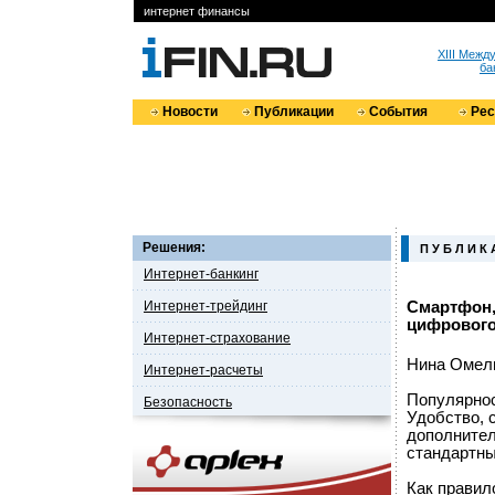
интернет финансы
XIII Меж
ба
Новости
Публикации
События
Ре
Решения:
П У Б Л И К 
Интернет-банкинг
Интернет-трейдинг
Смартфон,
цифрового
Интернет-страхование
Нина Омел
Интернет-расчеты
Популярнос
Безопасность
Удобство, 
дополнител
стандартны
Как правил