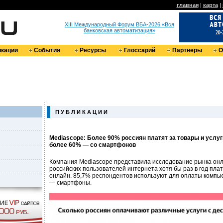
главная
|
карта
|
XIII Международный Форум ВБА-2026 «Вся
банковская автоматизация»
кации
События
Ресурсы
Глоссарий
Партнеры
О
П У Б Л И К А Ц И И
Mediascope: Более 90% россиян платят за товары и услуг
более 60% — со смартфонов
Компания Mediascope представила исследование рынка он
российских пользователей интернета хотя бы раз в год плат
онлайн. 85,7% респондентов используют для оплаты компью
— смартфоны.