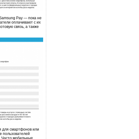
Samsung Pay — пока не
ватели оплачивают с их
отовую связь, а также
я для смартфонов или
е пользователей
. Часто мобильные