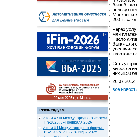
II квартал
банк было 
пользующи
Московском
200 тыс. кл
Через услу
млн платеж
Число акти
банк» для о
увеличилос
квартале по
Сеть устро
выросла на
них 3190 б
20.07.2012
все новост
Рекомендуем:
Итоги XXVI Международного Форума
iFin-2026, 3-4 февраля 2026
Итоги XII Международного форума
"ВБА 2025" 21-22 октября 2025