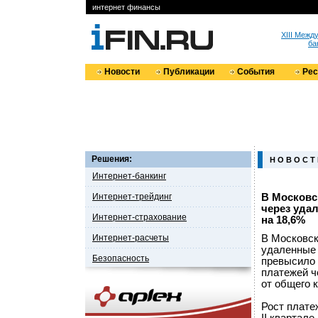
интернет финансы
XIII Меж
ба
Новости
Публикации
События
Ре
Решения:
Н О В О С Т
Интернет-банкинг
Интернет-трейдинг
В Московс
через уда
Интернет-страхование
на 18,6%
Интернет-расчеты
В Московск
удаленные 
Безопасность
превысило 
платежей ч
от общего 
Рост плате