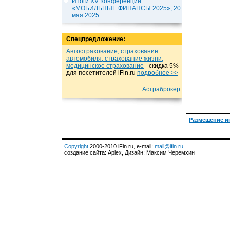
Итоги XV Конференции
«МОБИЛЬНЫЕ ФИНАНСЫ 2025», 20
мая 2025
Спецпредложение:
Автострахование, страхование
автомобиля, страхование жизни,
медицинское страхование
- cкидка 5%
для посетителей iFin.ru
подробнеe >>
Астраброкер
Размещение и
Copyright
2000-2010 iFin.ru, e-mail:
mail@ifin.ru
создание сайта: Aplex, Дизайн: Максим Черемхин