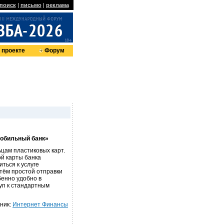
поиск
|
письмо
|
реклама
 проекте
Форум
Мобильный банк»
ам пластиковых карт.
й карты банка
ься к услуге
тём простой отправки
енно удобно в
туп к стандартным
ник:
Интернет Финансы