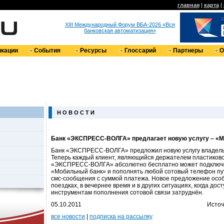
главная
|
карта
|
XIII Международный Форум ВБА-2026 «Вся
банковская автоматизация»
кации
События
Ресурсы
Глоссарий
Партнеры
О
Н О В О С Т И
Банк «ЭКСПРЕСС-ВОЛГА» предлагает новую услугу – «
Банк «ЭКСПРЕСС-ВОЛГА» предложил новую услугу владельц
Теперь каждый клиент, являющийся держателем пластиково
«ЭКСПРЕСС-ВОЛГА» абсолютно бесплатно может подключит
«Мобильный банк» и пополнять любой сотовый телефон пу
смс-сообщения с суммой платежа. Новое предложение особ
поездках, в вечернее время и в других ситуациях, когда дос
инструментам пополнения сотовой связи затруднён.
05.10.2011
Источ
все новости
|
подписка на рассылку