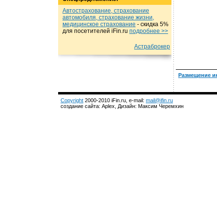
Автострахование, страхование
автомобиля, страхование жизни,
медицинское страхование
- cкидка 5%
для посетителей iFin.ru
подробнеe >>
Астраброкер
Размещение и
Copyright
2000-2010 iFin.ru, e-mail:
mail@ifin.ru
создание сайта: Aplex, Дизайн: Максим Черемхин