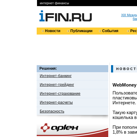
интернет финансы
XIII Меж
ба
Новости
Публикации
События
Ре
Решения:
Н О В О С Т
Интернет-банкинг
Интернет-трейдинг
WebMoney 
Пользовате
Интернет-страхование
пластиковы
Интернет-расчеты
Интернете.
Безопасность
Такую карт
кошелька 
При пополн
1,8% в зав