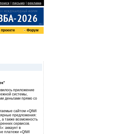
поиск
|
письмо
|
реклама
 проекте
Форум
ек"
явилось приложение
тежной системы,
ми деньгами прямо со
гаемые сайтом «QIWI
лярные предложения:
, а также возможность
ренних сервисов.
»: аккаунт в
ые платежи «QIWI