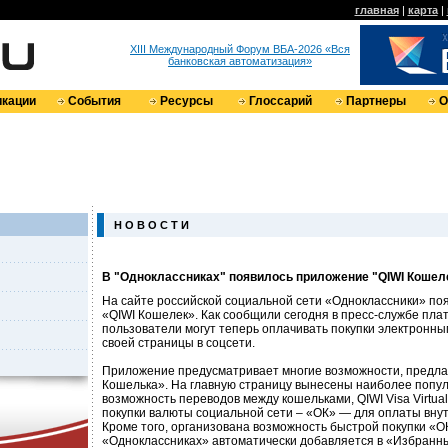
главная
|
карта
|
XIII Международный Форум ВБА-2026 «Вся
банковская автоматизация»
кации
События
Ресурсы
Глоссарий
Партнеры
О
Н О В О С Т И
В "Одноклассниках" появилось приложение "QIWI Кошел
На сайте российской социальной сети «Одноклассники» по
«QIWI Кошелек». Как сообщили сегодня в пресс-службе пла
пользователи могут теперь оплачивать покупки электронны
своей страницы в соцсети.
Приложение предусматривает многие возможности, предла
Кошелька». На главную страницу вынесены наиболее попу
возможность переводов между кошельками, QIWI Visa Virtual
покупки валюты социальной сети – «ОК» — для оплаты внут
Кроме того, организована возможность быстрой покупки «ОК
«Одноклассниках» автоматически добавляется в «Избранн