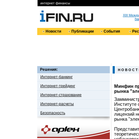
интернет финансы
XIII Меж
ба
Новости
Публикации
События
Ре
Решения:
Н О В О С Т
Интернет-банкинг
Интернет-трейдинг
Минфин пр
рынка "эл
Интернет-страхование
Замминистр
Интернет-расчеты
Институте 
Центробанк
Безопасность
лицензий н
рынка "эле
Представит
теоретичес