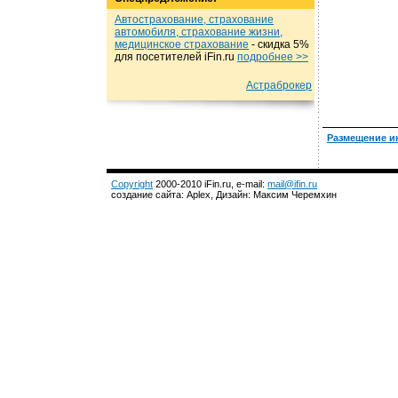
Автострахование, страхование
автомобиля, страхование жизни,
медицинское страхование
- cкидка 5%
для посетителей iFin.ru
подробнеe >>
Астраброкер
Размещение и
Copyright
2000-2010 iFin.ru, e-mail:
mail@ifin.ru
создание сайта: Aplex, Дизайн: Максим Черемхин