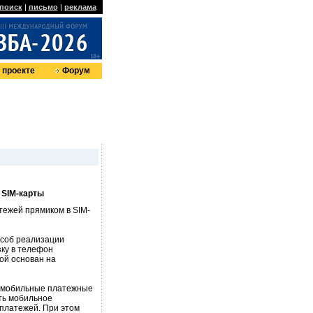
поиск
|
письмо
|
реклама
 проекте
Форум
 SIM-карты
тежей прямиком в SIM-
особ реализации
ку в телефон
ой основан на
ь мобильные платежные
ять мобильное
 платежей. При этом