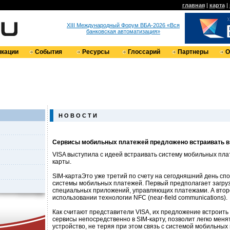
главная
|
карта
|
XIII Международный Форум ВБА-2026 «Вся
банковская автоматизация»
кации
События
Ресурсы
Глоссарий
Партнеры
О
Н О В О С Т И
Сервисы мобильных платежей предложено встраивать в
VISA выступила с идеей встраивать систему мобильных пла
карты.
SIM-картаЭто уже третий по счету на сегодняшний день сп
системы мобильных платежей. Первый предполагает загруз
специальных приложений, управляющих платежами. А втор
использовании технологии NFC (near-field communications).
Как считают представители VISA, их предложение встроит
сервисы непосредственно в SIM-карту, позволит легко мен
устройство, не теряя при этом связь с системой мобильных