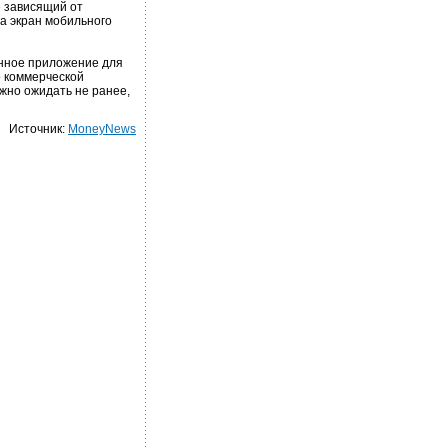
е зависящий от
а экран мобильного
енное приложение для
о коммерческой
жно ожидать не ранее,
Источник:
MoneyNews