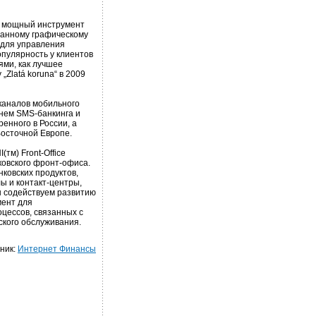
ам мощный инструмент
ванному графическому
 для управления
пулярность у клиентов
ями, как лучшее
Zlatá koruna“ в 2009
каналов мобильного
енем SMS-банкинга и
енного в России, а
Восточной Европе.
тм) Front-Office
ковского фронт-офиса.
ковских продуктов,
ы и контакт-центры,
 содействуем развитию
мент для
цессов, связанных с
ского обслуживания.
ник:
Интернет Финансы