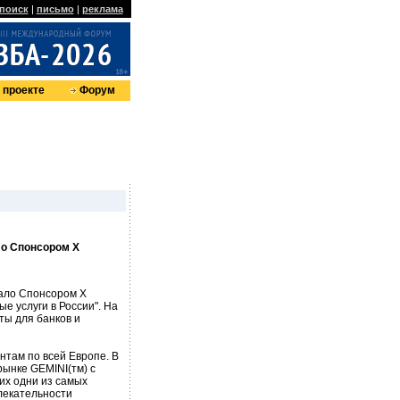
поиск
|
письмо
|
реклама
 проекте
Форум
ло Спонсором X
тало Спонсором X
 услуги в России". На
ты для банков и
нтам по всей Европе. В
рынке GEMINI(тм) с
их одни из самых
влекательности