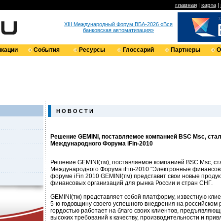
главная
|
карта
|
XIII Международный Форум ВБА-2026 «Вся
банковская автоматизация»
кации
События
Ресурсы
Глоссарий
Партнеры
О
Н О В О С Т И
Решение GEMINI, поставляемое компанией BSC Msc, ста
Международного Форума iFin-2010
Решение GEMINI(тм), поставляемое компанией BSC Msc, с
Международного Форума iFin-2010 "Электронные финансовые
форуме iFin 2010 GEMINI(тм) представит свои новые продук
финансовых организаций для рынка России и стран СНГ.
GEMINI(тм) представляет собой платформу, известную клие
5-ю годовщину своего успешного внедрения на российском 
гордостью работает на благо своих клиентов, предъявляющ
высоких требований к качеству, производительности и при