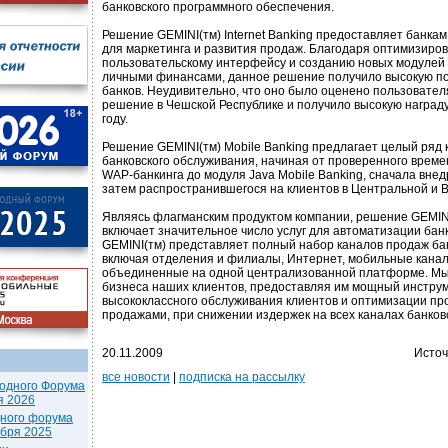
банковского программного обеспечения.
Решение GEMINI(тм) Internet Banking предоставляет банк
для маркетинга и развития продаж. Благодаря оптимизиро
пользовательскому интерфейсу и созданию новых модулей
личными финансами, данное решение получило высокую по
банков. Неудивительно, что оно было оценено пользовател
решение в Чешской Республике и получило высокую награду „
году.
Решение GEMINI(тм) Mobile Banking предлагает целый ряд 
банковского обслуживания, начиная от проверенного врем
WAP-банкинга до модуля Java Mobile Banking, сначала внедр
затем распространившегося на клиентов в Центральной и 
Являясь флагманским продуктом компании, решение GEMINI(
включает значительное число услуг для автоматизации бан
GEMINI(тм) представляет полный набор каналов продаж бан
включая отделения и филиалы, Интернет, мобильные канал
объединенные на одной централизованной платформе. Мы
бизнеса наших клиентов, предоставляя им мощный инстру
высококлассного обслуживания клиентов и оптимизации про
продажами, при снижении издержек на всех каналах банков
20.11.2009
Источ
все новости
|
подписка на рассылку
одного Форума
я 2026
дного форума
ября 2025