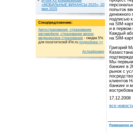
процесс пе
Итоги XV Конференции
персональн
«МОБИЛЬНЫЕ ФИНАНСЫ 2025», 20
мая 2025
попыток вв
денежного 
подписью к
Спецпредложение:
на SIM-кар
и в первом 
Автострахование, страхование
Каждый або
автомобиля, страхование жизни,
на SIM-кар
медицинское страхование
- cкидка 5%
для посетителей iFin.ru
подробнеe >>
Григорий М
Астраброкер
Казахстана
подтвержде
Мы первыми
банкинг в 2
рынок с ус
посредство
клиентов Н
банкинг и 
востребован
17.12.2008
все новост
Размещение и