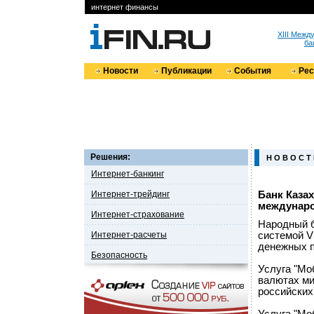
интернет финансы
XIII Меж
ба
Новости
Публикации
События
Ре
Решения:
Н О В О С Т
Интернет-банкинг
Интернет-трейдинг
Банк Казах
междунаро
Интернет-страхование
Народный б
Интернет-расчеты
системой V
денежных п
Безопасность
Услуга "Мо
валютах ми
российских