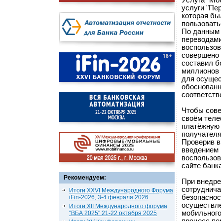
Услуга "Мо
услуги "Пер
которая бы
пользовать
По данным 
переводами
воспользов
совершено 
составил б
миллионов
для осущес
обоснованн
соответств
Чтобы сове
своём теле
платёжную 
получателя
Проверив в
введением 
воспользов
сайте банка
Рекомендуем:
При внедре
сотруднича
Итоги XXVI Международного Форума
безопаснос
iFin-2026, 3-4 февраля 2026
осуществле
Итоги XII Международного форума
мобильного
"ВБА 2025" 21-22 октября 2025