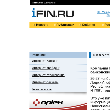
интернет финансы
XIII Меж
ба
Новости
Публикации
События
Ре
Решения:
Н О В О С Т
Интернет-банкинг
Интернет-трейдинг
Компания 
банковски
Интернет-страхование
26-27 нояб
Интернет-расчеты
Лоджик", о
Республика
Безопасность
ИТ'08", тр
Это уже пя
информацио
Национальн