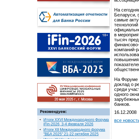
ассоциация
На сегодня
Беларуси, 
самые акт
технологий
официально
в мероприя
тысяч пред
финансово-
компаний-р
использова
повышения 
показателе
общественн
На Форуме
доклад о р
среди учас
одного окн
зарубежные
банков.
Рекомендуем:
16.12.2008
Итоги XXVI Международного Форума
все новост
iFin-2026, 3-4 февраля 2026
Итоги XII Международного форума
"ВБА 2025" 21-22 октября 2025