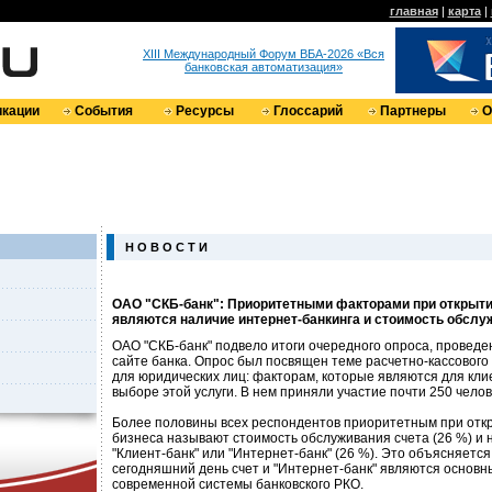
главная
|
карта
|
XIII Международный Форум ВБА-2026 «Вся
банковская автоматизация»
кации
События
Ресурсы
Глоссарий
Партнеры
О
Н О В О С Т И
ОАО "СКБ-банк": Приоритетными факторами при открыти
являются наличие интернет-банкинга и стоимость обслу
ОАО "СКБ-банк" подвело итоги очередного опроса, провед
сайте банка. Опрос был посвящен теме расчетно-кассового
для юридических лиц: факторам, которые являются для кл
выборе этой услуги. В нем приняли участие почти 250 челов
Более половины всех респондентов приоритетным при отк
бизнеса называют стоимость обслуживания счета (26 %) и 
"Клиент-банк" или "Интернет-банк" (26 %). Это объясняется 
сегодняшний день счет и "Интернет-банк" являются осно
современной системы банковского РКО.