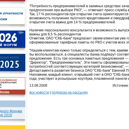
"Потребность предпринимателей в заемных средствах зача
предпочтения при выборе РКО", — отмечает пресс-служба 
Так, 17 % респондентов при открытии счета ориентируются
возможность получения льготного кредитования и овердра
открытия счета важна для 14 % предпринимателей.
Наличие персонального консультанта и возможность выпуск
важны для 8,5 % респондентов.
Отметим, ОАО "СКБ-банк" предлагает своим клиентам уже г
сформированные тарифные пакеты по РКО с учетом всех э
"Нашим клиентам нужно только определиться с тем, какими
бы воспользоваться, а специалисты банка подберут соотв
предложение. Есть три основных пакетных предложения — 
"Директор", "Предприниматель". Эти пакеты сформированы
потребностей соответствующих категорий бизнесменов", —
Департамента развития бизнеса ОАО "СКБ-банк" Евгений П
Напомним, каждый клиент, открывший счет в ОАО "СКБ-банк
года, участвует в розыгрыше ноутбука, плазменной панели 
13.08.2008
Источник
все новости
|
подписка на рассылку
дного Форума
ля 2016