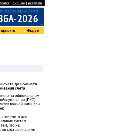
поиск
|
письмо
|
реклама
 проекте
Форум
и счета для бизнеса
живания счета
енного на официальном
 обслуживания (РКО)
иентов важнейшими при
ек.
рытии счета для
наличие систем
тем, что на
вными составляющими