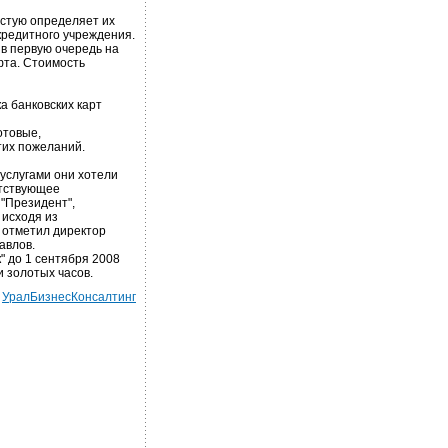
стую определяет их
кредитного учреждения.
 в первую очередь на
фта. Стоимость
а банковских карт
отовые,
тих пожеланий.
 услугами они хотели
етствующее
"Президент",
 исходя из
 отметил директор
авлов.
" до 1 сентября 2008
и золотых часов.
:
УралБизнесКонсалтинг