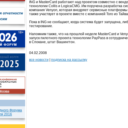
ING и MasterCard работают над проектом совместно с вен
технологии Collis и LogicaCMG. Им поручена разработка с
компания Venyon, которая внедряет сервисные платформы
также участвует в проекте вместе с компанией Toro из Тайва
Пока в ING не сообщают, когда система будет запущена, ли
тестирование.
Напомним также, что на прошлой неделе MasterCard и Ven
запуск пилотного проекта технологии PayPass в сотрудниче
в Спокане, штат Вашингтон.
04.02.2008
все новости
|
подписка на рассылку
дного Форума
ля 2016