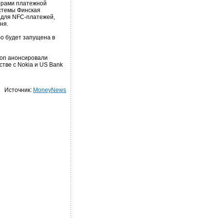
дорами платежной
истемы Финская
 для NFC-платежей,
ня.
бо будет запущена в
yon анонсировали
стве с Nokia и US Bank
Источник:
MoneyNews