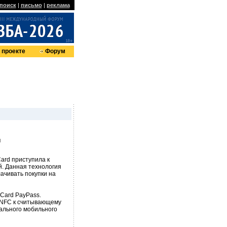
поиск
|
письмо
|
реклама
 проекте
Форум
й
Card приступила к
. Данная технология
ачивать покупки на
Card PayPass.
 NFC к считывающему
иального мобильного