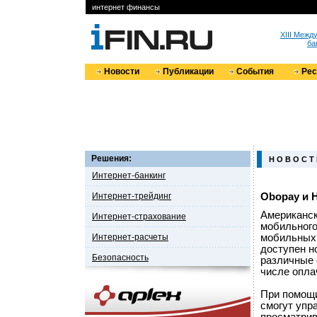
интернет финансы
XIII Меж
ба
Новости
Публикации
События
Ре
Решения:
Н О В О С Т
Интернет-банкинг
Интернет-трейдинг
Obopay и 
Американск
Интернет-страхование
мобильного 
Интернет-расчеты
мобильных 
доступен н
Безопасность
различные 
числе опла
При помощи
смогут упр