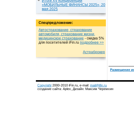
Итоги XV Конференции
«МОБИЛЬНЫЕ ФИНАНСЫ 2025», 20
мая 2025
Спецпредложение:
Автострахование, страхование
автомобиля, страхование жизни,
медицинское страхование
- cкидка 5%
для посетителей iFin.ru
подробнеe >>
Астраброкер
Размещение и
Copyright
2000-2010 iFin.ru, e-mail:
mail@ifin.ru
создание сайта: Aplex, Дизайн: Максим Черемхин