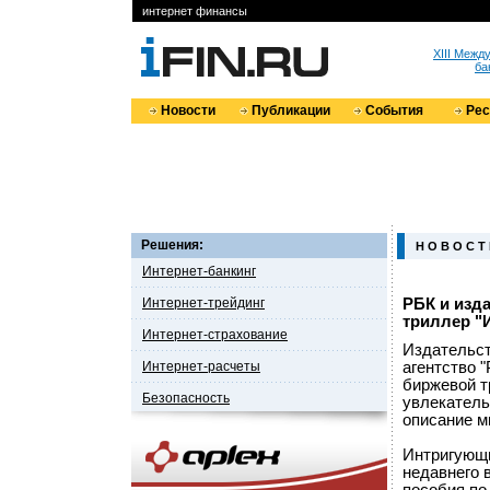
интернет финансы
XIII Меж
ба
Новости
Публикации
События
Ре
Решения:
Н О В О С Т
Интернет-банкинг
Интернет-трейдинг
РБК и изд
триллер "
Интернет-страхование
Издательст
Интернет-расчеты
агентство 
биржевой т
Безопасность
увлекатель
описание м
Интригующи
недавнего 