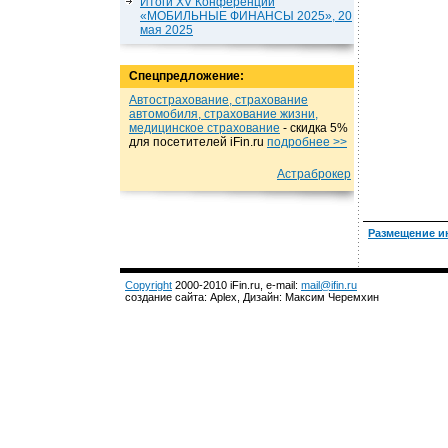
Итоги XV Конференции
«МОБИЛЬНЫЕ ФИНАНСЫ 2025», 20
мая 2025
Спецпредложение:
Автострахование, страхование
автомобиля, страхование жизни,
медицинское страхование
- cкидка 5%
для посетителей iFin.ru
подробнеe >>
Астраброкер
Размещение и
Copyright
2000-2010 iFin.ru, e-mail:
mail@ifin.ru
создание сайта: Aplex, Дизайн: Максим Черемхин