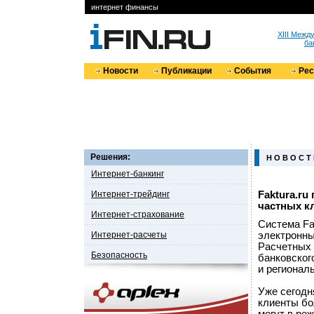
интернет финансы
XIII Меж
ба
Новости
Публикации
События
Ре
Решения:
Н О В О С Т
Интернет-банкинг
Интернет-трейдинг
Faktura.r
частных к
Интернет-страхование
Система Fa
Интернет-расчеты
электронны
Расчетных 
Безопасность
банковског
и регионал
Уже сегодн
клиенты бо