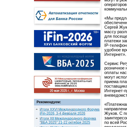
могут в реж
операторов
коммунальн
«Мы предла
обеспеченн
Сергей Жук
массу разл
для посеще
платежи за
IP-телефон
удобное вр
Интернет».
Сервис Рег
розничное 
оплаты нас
могут испо
приема пла
поставщика
Интернет-п
вневедомст
Рекомендуем:
«Платежная
направлени
Итоги XXVI Международного Форума
Жуков. С п
iFin-2026, 3-4 февраля 2026
заинтересо
Итоги XII Международного форума
по всей Рос
"ВБА 2025" 21-22 октября 2025