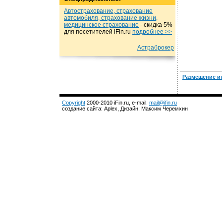
Автострахование, страхование
автомобиля, страхование жизни,
медицинское страхование
- cкидка 5%
для посетителей iFin.ru
подробнеe >>
Астраброкер
Размещение и
Copyright
2000-2010 iFin.ru, e-mail:
mail@ifin.ru
создание сайта: Aplex, Дизайн: Максим Черемхин