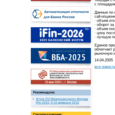
текущая ст
с площадо
Данные по 
call-опцион
· объем от
· оборот з
· объем по
· цену пос
· лучшую п
Единое пре
облегчает 
рыночную и
14.04.2005
все новост
Рекомендуем:
Итоги XVI Международного Форума
iFin-2016, 9-10 февраля 2016
Спецпредложение: