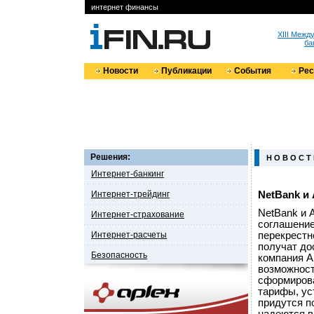
интернет финансы
XIII Меж
ба
Новости
Публикации
События
Ре
Решения:
Н О В О С Т
Интернет-банкинг
Интернет-трейдинг
NetBank и
NetBank и 
Интернет-страхование
соглашение
Интернет-расчеты
перекрестн
получат до
Безопасность
компания A
возможност
сформирова
тарифы, ус
придутся п