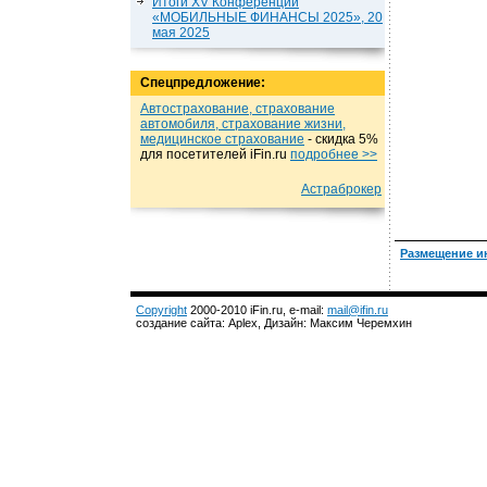
Итоги XV Конференции
«МОБИЛЬНЫЕ ФИНАНСЫ 2025», 20
мая 2025
Спецпредложение:
Автострахование, страхование
автомобиля, страхование жизни,
медицинское страхование
- cкидка 5%
для посетителей iFin.ru
подробнеe >>
Астраброкер
Размещение и
Copyright
2000-2010 iFin.ru, e-mail:
mail@ifin.ru
создание сайта: Aplex, Дизайн: Максим Черемхин