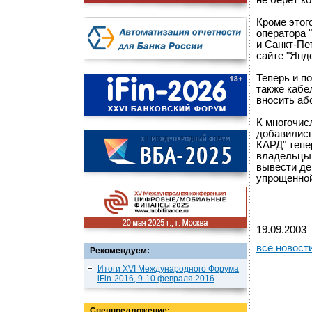
не берет к
Кроме этог
оператора 
и Санкт-Пе
сайте "Янде
Теперь и п
также кабе
вносить аб
К многочис
добавились
КАРД" тепе
владельцы 
вывести де
упрощенной
19.09.2003
все новост
Рекомендуем:
Итоги XVI Международного Форума
iFin-2016, 9-10 февраля 2016
Спецпредложение: