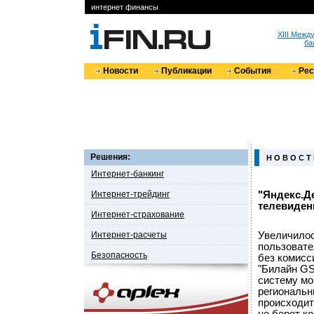
интернет финансы
XIII Меж
ба
Новости
Публикации
События
Ре
Решения:
Н О В О С Т
Интернет-банкинг
Интернет-трейдинг
"Яндекс.Д
телевиден
Интернет-страхование
Интернет-расчеты
Увеличилос
пользовате
Безопасность
без комисс
"Билайн GS
систему мог
региональн
происходит