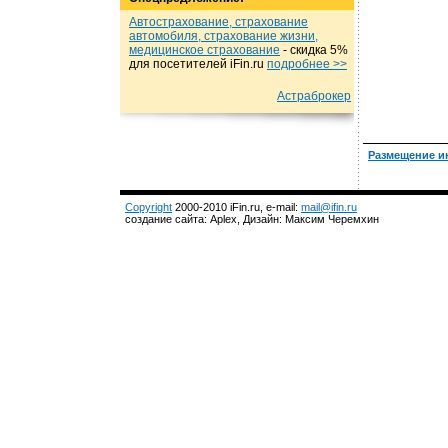
Автострахование, страхование
автомобиля, страхование жизни,
медицинское страхование
- cкидка 5%
для посетителей iFin.ru
подробнеe >>
Астраброкер
Размещение и
Copyright
2000-2010 iFin.ru, e-mail:
mail@ifin.ru
создание сайта: Aplex, Дизайн: Максим Черемхин