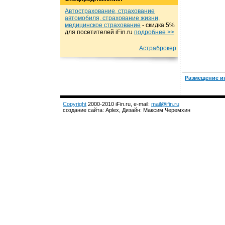
Автострахование, страхование
автомобиля, страхование жизни,
медицинское страхование
- cкидка 5%
для посетителей iFin.ru
подробнеe >>
Астраброкер
Размещение и
Copyright
2000-2010 iFin.ru, e-mail:
mail@ifin.ru
создание сайта: Aplex, Дизайн: Максим Черемхин