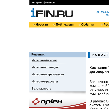
интернет финансы
XIII Меж
ба
Новости
Публикации
События
Ре
Решения:
Н О В О С Т
Интернет-банкинг
Интернет-трейдинг
Компания 
договорил
Интернет-страхование
Интернет-расчеты
Заключено 
компанией 
Безопасность
регулирует
компаний н
В рамках С
системы эл