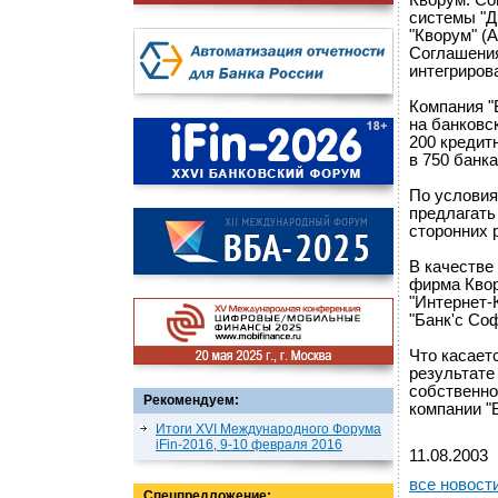
Кворум. Со
системы "Д
"Кворум" (
Соглашения
интегриров
Компания "
на банковс
200 кредит
в 750 банка
По условия
предлагать
сторонних 
В качестве
фирма Квор
"Интернет-
"Банк'c Со
Что касаетс
результате
собственно
Рекомендуем:
компании "
Итоги XVI Международного Форума
iFin-2016, 9-10 февраля 2016
11.08.2003
все новост
Спецпредложение: