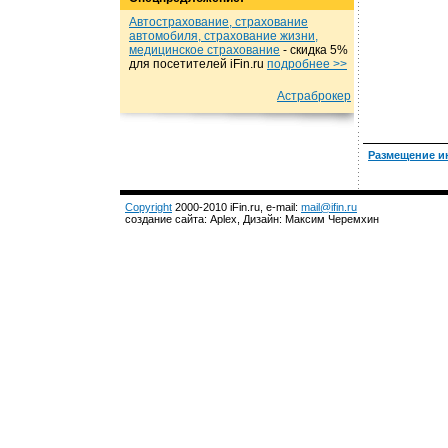
Автострахование, страхование
автомобиля, страхование жизни,
медицинское страхование
- cкидка 5%
для посетителей iFin.ru
подробнеe >>
Астраброкер
Размещение и
Copyright
2000-2010 iFin.ru, e-mail:
mail@ifin.ru
создание сайта: Aplex, Дизайн: Максим Черемхин