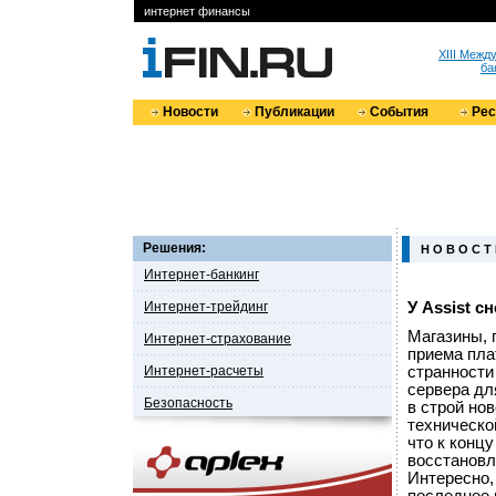
интернет финансы
XIII Меж
ба
Новости
Публикации
События
Ре
Решения:
Н О В О С Т
Интернет-банкинг
Интернет-трейдинг
У Assist 
Магазины, 
Интернет-страхование
приема пла
Интернет-расчеты
странности
сервера дл
Безопасность
в строй но
техническо
что к конц
восстановл
Интересно,