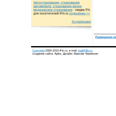
Автострахование, страхование
автомобиля, страхование жизни,
медицинское страхование
- cкидка 5%
для посетителей iFin.ru
подробнеe >>
Астраброкер
Размещение и
Copyright
2000-2010 iFin.ru, e-mail:
mail@ifin.ru
создание сайта: Aplex, Дизайн: Максим Черемхин