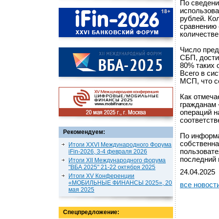
По сведени
использова
рублей. Ко
сравнению 
количестве
Число пред
СБП, дости
80% таких 
Всего в си
МСП, что с
Как отмеча
гражданам 
операций на
соответств
Рекомендуем:
По информа
собственна
Итоги XXVI Международного Форума
пользовате
iFin-2026, 3-4 февраля 2026
последний 
Итоги XII Международного форума
"ВБА 2025" 21-22 октября 2025
24.04.2025
Итоги XV Конференции
«МОБИЛЬНЫЕ ФИНАНСЫ 2025», 20
все новост
мая 2025
Спецпредложение: