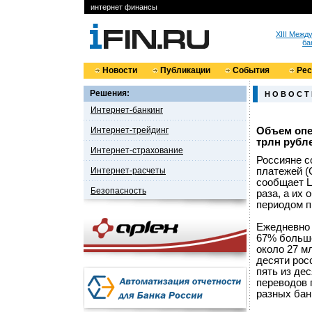
интернет финансы
XIII Меж
ба
Новости
Публикации
События
Ре
Решения:
Н О В О С Т
Интернет-банкинг
Интернет-трейдинг
Объем опер
трлн рубл
Интернет-страхование
Россияне с
Интернет-расчеты
платежей (С
сообщает Ц
Безопасность
раза, а их
периодом п
Ежедневно 
67% больше
около 27 м
десяти рос
пять из де
переводов 
разных бан