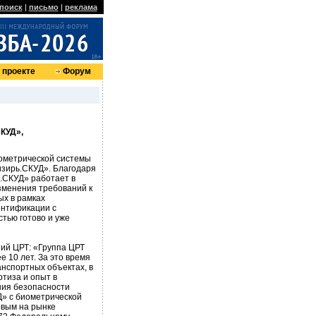
поиск
|
письмо
|
реклама
 проекте
Форум
КУД»,
ометрической системы
изирь.СКУД». Благодаря
.СКУД» работает в
зменения требований к
х в рамках
ентификации с
тью готово и уже
ий ЦРТ: «Группа ЦРТ
 10 лет. За это время
нспортных объектах, в
ртиза и опыт в
ния безопасности
Д» с биометрической
рвым на рынке