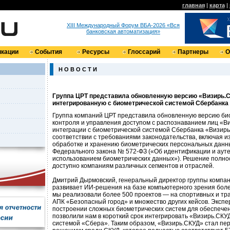
главная
|
карта
|
XIII Международный Форум ВБА-2026 «Вся
банковская автоматизация»
кации
События
Ресурсы
Глоссарий
Партнеры
О
Н О В О С Т И
Группа ЦРТ представила обновленную версию «Визирь.С
интегрированную с биометрической системой Сбербанка
Группа компаний ЦРТ представила обновленную версию би
контроля и управления доступом с распознаванием лиц «В
интеграции с биометрической системой Сбербанка «Визирь
соответствии с требованиями законодательства, включая и
обработке и хранению биометрических персональных данны
Федерального закона № 572-ФЗ («Об идентификации и аут
использованием биометрических данных»). Решение полнос
доступно компаниям различных сегментов и отраслей.
Дмитрий Дырмовский, генеральный директор группы компан
развивает ИИ-решения на базе компьютерного зрения более
мы реализовали более 500 проектов — на спортивных и тра
АПК «Безопасный город» и множество других кейсов. Экспе
построении сложных биометрических систем для обеспече
позволили нам в короткий срок интегрировать «Визирь.СКУ
системой «Сбера». Таким образом, «Визирь.СКУД» стал пе