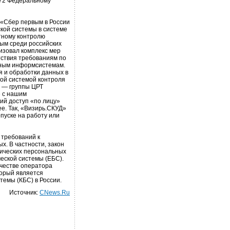
572 Федеральному
 «Сбер первым в России
кой системы в системе
тному контролю
ным среди российских
изовал комплекс мер
тствия требованиям по
нным информсистемам.
 и обработки данных в
кой системой контроля
а — группы ЦРТ
 с нашим
ий доступ «по лицу»
е. Так, «Визирь.СКУД»
пуске на работу или
требований к
. В частности, закон
рических персональных
еской системы (ЕБС).
честве оператора
торый является
емы (КБС) в России.
Источник:
CNews.Ru