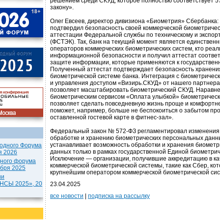
решением среди СКУД, которое полностью соответствует 
закону».
Олег Евсеев, директор дивизиона «Биометрия» Сбербанка:
подтвердил безопасность своей коммерческой биометричес
аттестации Федеральной службы по техническому и экспор
(ФСТЭК). Так, банк на текущий момент является единствен
операторов коммерческих биометрических систем, кто реал
информационной безопасности и получил аттестат соотве
защите информации, которые применяются к государстве
Полученный аттестат подтверждает безопасность хранения
биометрической системе банка. Интеграция с биометричес
и управления доступом «Визирь.СКУД» от нашего партнер
позволяет масштабировать биометрический СКУД. Наравне
биометрическим сервисом «Оплата улыбкой» биометрическ
позволяет сделать повседневную жизнь проще и комфортне
поможет, например, больше не беспокоиться о забытом про
оставленной гостевой карте в фитнес-зал».
Федеральный закон № 572-ФЗ регламентировал изменения 
обработке и хранению биометрических персональных данных
устанавливает возможность обработки и хранения биомет
одного Форума
данных только в рамках государственной Единой биометрич
я 2026
Исключение — организации, получившие аккредитацию в ка
дного форума
коммерческой биометрической системы, такие как Сбер, ко
ября 2025
крупнейшим оператором коммерческой биометрической сист
ии
СЫ 2025», 20
23.04.2025
все новости
|
подписка на рассылку