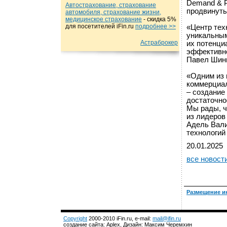
Demand & P
Автострахование, страхование
продвинуты
автомобиля, страхование жизни,
медицинское страхование
- cкидка 5%
для посетителей iFin.ru
подробнеe >>
«Центр тех
уникальным
Астраброкер
их потенци
эффективно
Павел Шинг
«Одним из 
коммерциал
– создание
достаточно
Мы рады, ч
из лидеров
Адель Вали
технологий
20.01.2025
все новост
Размещение и
Copyright
2000-2010 iFin.ru, e-mail:
mail@ifin.ru
создание сайта: Aplex, Дизайн: Максим Черемхин