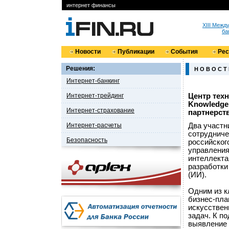
интернет финансы
XIII Меж
ба
Новости
Публикации
События
Ре
Решения:
Н О В О С Т
Интернет-банкинг
Интернет-трейдинг
Центр тех
Knowledge
Интернет-страхование
партнерст
Интернет-расчеты
Два участн
сотрудниче
Безопасность
российског
управления
интеллекта
разработки
(ИИ).
Одним из к
бизнес-пла
искусствен
задач. К п
выявление 