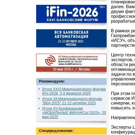
планирован
далее. Важ
двумя факт
профессион
разрабаты
В рамках р
Газпромбан
«ИСУ», объ
партнерств
Центр техн
экспертов,
области ре
оптимизаци
задачи по 
управления
Рекомендуем:
персонализ
Итоги XXVI Международного Форума
При этом п
iFin-2026, 3-4 февраля 2026
сервисов И
Итоги XII Международного форума
синергии, 
"ВБА 2025" 21-22 октября 2025
повысить э
Итоги XV Конференции
«МОБИЛЬНЫЕ ФИНАНСЫ 2025», 20
мая 2025
Направлени
Эксперты Ц
Спецпредложение:
конфигурац