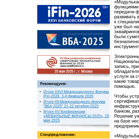
«Модулькас
функциями 
передачи ф
развивать 
к специали
уже был на
эквайринго
были сумет
безналично
инструмент
Электронны
Национальн
запись, пр
обладателя
услуги за 
какие товар
Рекомендуем:
помощью.
Итоги XXVI Международного Форума
Чтобы устр
iFin-2026, 3-4 февраля 2026
сертификат
Итоги XII Международного форума
инфраструк
"ВБА 2025" 21-22 октября 2025
банком, ра
Итоги XV Конференции
Решение уж
«МОБИЛЬНЫЕ ФИНАНСЫ 2025», 20
мая 2025
на базе не
предприним
Спецпредложение:
«Модульбан