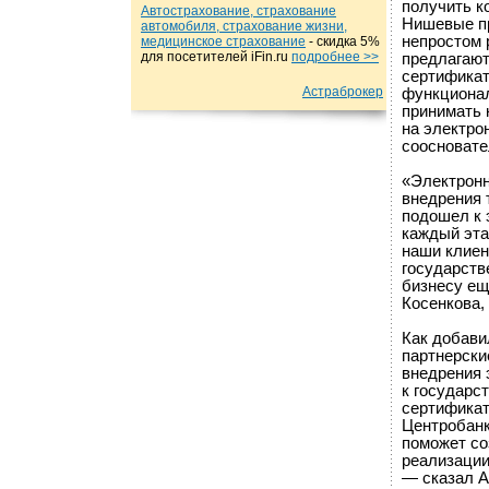
получить к
Автострахование, страхование
Нишевые пр
автомобиля, страхование жизни,
непростом 
медицинское страхование
- cкидка 5%
для посетителей iFin.ru
подробнеe >>
предлагают
сертификат
Астраброкер
функционал
принимать 
на электро
соосновате
«Электронн
внедрения 
подошел к 
каждый эта
наши клиен
государств
бизнесу ещ
Косенкова,
Как добави
партнерски
внедрения 
к государс
сертификат
Центробанк
поможет со
реализации
— сказал А