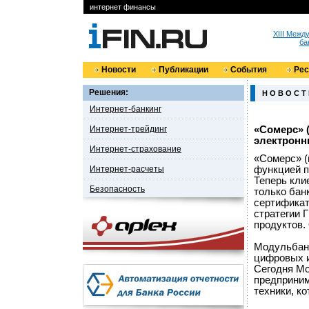
интернет финансы
XIII Меж
ба
Новости
Публикации
События
Ре
Решения:
Н О В О С Т
Интернет-банкинг
Интернет-трейдинг
«Сомерс» (
электронн
Интернет-страхование
«Сомерс» (
Интернет-расчеты
функцией п
Теперь кли
Безопасность
только бан
сертификат
стратегии Г
продуктов.
Модульбанк
цифровых и
Сегодня Мо
предприним
техники, к