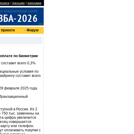
поиск
|
письмо
|
реклама
 проекте
Форум
 оплате по биометрии
 составит всего 0,3%.
пециальные условия по
вайрингу составит всего
28 февраля 2025 года.
«Транзакционный
тупной в России. Из 2
 750 тыс. заменены на
эта цифра увеличится
 месяц совершается
 карту или телефон.
т оплачивать покупки с