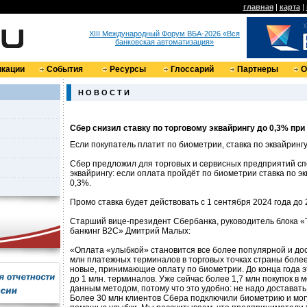
главная
|
карта
|
XIII Международный Форум ВБА-2026 «Вся
банковская автоматизация»
кации
События
Ресурсы
Глоссарий
Партнеры
О
Н О В О С Т И
Сбер снизил ставку по торговому эквайрингу до 0,3% при
Если покупатель платит по биометрии, ставка по эквайрингу
Сбер предложил для торговых и сервисных предприятий с
эквайрингу: если оплата пройдёт по биометрии ставка по эк
0,3%.
Промо ставка будет действовать с 1 сентября 2024 года до 
Старший вице-президент Сбербанка, руководитель блока 
банкинг B2C» Дмитрий Малых:
«Оплата «улыбкой» становится все более популярной и дос
млн платежных терминалов в торговых точках страны более
новые, принимающие оплату по биометрии. До конца года 
до 1 млн. терминалов. Уже сейчас более 1,7 млн покупок в
данным методом, потому что это удобно: не надо доставать
Более 30 млн клиентов Сбера подключили биометрию и могу