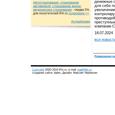
денежные с
Автострахование, страхование
для себя л
автомобиля, страхование жизни,
увеличении
медицинское страхование
- cкидка 5%
для посетителей iFin.ru
подробнеe >>
контролиру
противодей
Астраброкер
преступным
компании Ca
18.07.2024
все новост
Размещение и
Copyright
2000-2010 iFin.ru, e-mail:
mail@ifin.ru
создание сайта: Aplex, Дизайн: Максим Черемхин