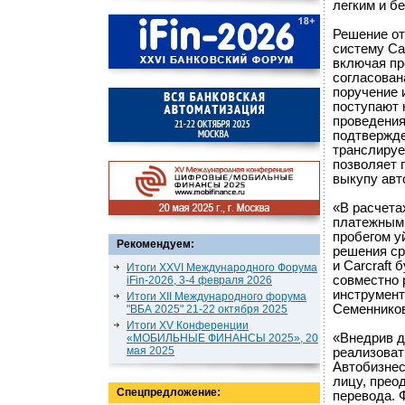
легким и б
Решение от
систему Ca
включая пр
согласован
поручение 
поступают 
проведения
подтвержде
транслируе
позволяет 
выкупу авт
«В расчета
платежными
пробегом у
Рекомендуем:
решения ср
и Carcraft
Итоги XXVI Международного Форума
совместно 
iFin-2026, 3-4 февраля 2026
инструмент
Итоги XII Международного форума
Семенников
"ВБА 2025" 21-22 октября 2025
Итоги XV Конференции
«Внедрив д
«МОБИЛЬНЫЕ ФИНАНСЫ 2025», 20
мая 2025
реализоват
Автобизнес
лицу, прео
Спецпредложение:
перевода. 