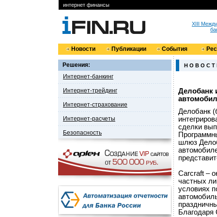
интернет финансы
XIII Меж
ба
Новости
Публикации
События
Ре
Решения:
Н О В О С Т
Интернет-банкинг
Интернет-трейдинг
Делобанк 
автомоби
Интернет-страхование
Делобанк (
Интернет-расчеты
интегриров
сделки вып
Безопасность
Программны
шлюз Делоб
автомобиле
представит
Carcraft –
частных ли
условиях п
автомобиль
праздничны
Благодаря 