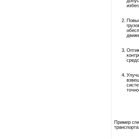
допус
избег
Повыш
грузо
обесп
движе
Оптим
контр
средс
Улучш
взвеш
систе
точно
Пример спи
транспорта