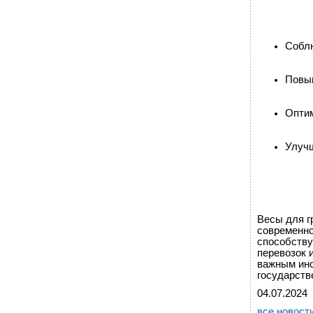
Собл
Повыш
Оптим
Улучш
Весы для г
современно
способств
перевозок 
важным инс
государств
04.07.2024
все новост