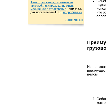
Осьев
Автострахование, страхование
отдел
автомобиля, страхование жизни,
испол
медицинское страхование
- cкидка 5%
что о
для посетителей iFin.ru
подробнеe >>
обесп
Астраброкер
Преиму
грузов
Использова
преимущест
целом:
Соблю
контр