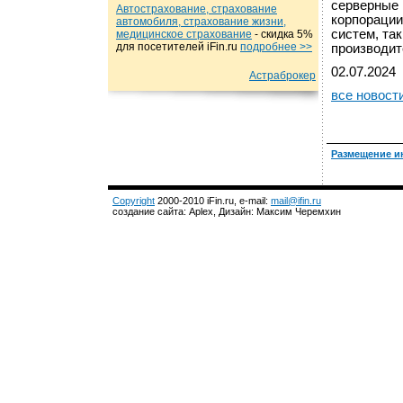
серверные 
Автострахование, страхование
корпорации
автомобиля, страхование жизни,
систем, та
медицинское страхование
- cкидка 5%
для посетителей iFin.ru
подробнеe >>
производит
02.07.2024
Астраброкер
все новост
Размещение и
Copyright
2000-2010 iFin.ru, e-mail:
mail@ifin.ru
создание сайта: Aplex, Дизайн: Максим Черемхин