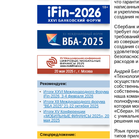
что гарант
написанным
и укреплен
создания н
Сбербанк и
требует по
требований
из соверше
создания с
удовлетвор
безопаснос
расходов и
Андрей Бел
«Технологи
осуществля
Рекомендуем:
собственны
собственны
Итоги XXVI Международного Форума
наша коман
iFin-2026, 3-4 февраля 2026
полнофунк
Итоги XII Международного форума
которая мо
"ВБА 2025" 21-22 октября 2025
«Сбера». Н
Итоги XV Конференции
с уникальн
«МОБИЛЬНЫЕ ФИНАНСЫ 2025», 20
мая 2025
решения на
Язык прогр
Спецпредложение:
типов прил