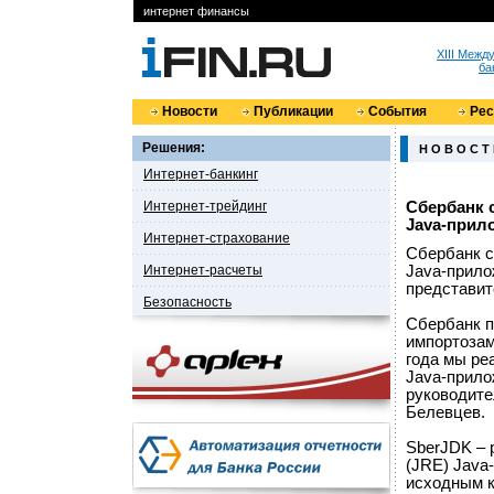
интернет финансы
XIII Меж
ба
Новости
Публикации
События
Ре
Решения:
Н О В О С Т
Интернет-банкинг
Интернет-трейдинг
Сбербанк 
Java-прил
Интернет-страхование
Сбербанк с
Интернет-расчеты
Java-прил
представит
Безопасность
Сбербанк п
импортозам
года мы ре
Java-прило
руководите
Белевцев.
SberJDK – 
(JRE) Java
исходным к