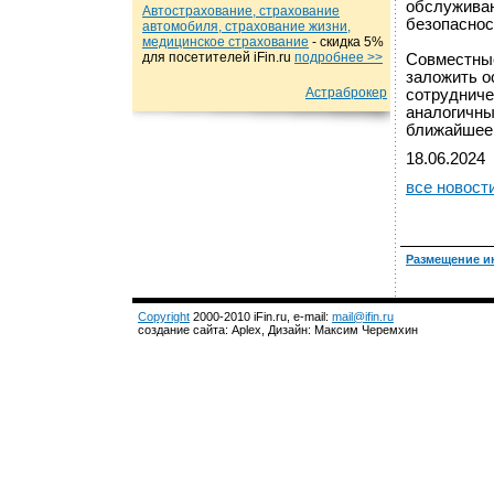
обслужива
Автострахование, страхование
безопаснос
автомобиля, страхование жизни,
медицинское страхование
- cкидка 5%
для посетителей iFin.ru
подробнеe >>
Совместные
заложить о
Астраброкер
сотрудниче
аналогичны
ближайшее
18.06.2024
все новост
Размещение и
Copyright
2000-2010 iFin.ru, e-mail:
mail@ifin.ru
создание сайта: Aplex, Дизайн: Максим Черемхин