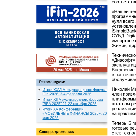
соответств
«Нашей це
программны
нуля всего 
установлен
iSimpleBan
СУБД Digit
импортонез
Жижин, дир
Техническо
«Диасофт»
эксплуатац
Внедрение 
в настояще
обслуживан
Рекомендуем:
Николай Ма
Итоги XXVI Международного Форума
член правл
iFin-2026, 3-4 февраля 2026
платформы 
Итоги XII Международного форума
штатном ре
"ВБА 2025" 21-22 октября 2025
реализации
Итоги XV Конференции
на практике
«МОБИЛЬНЫЕ ФИНАНСЫ 2025», 20
мая 2025
Теперь iSi
готовые ре
Спецпредложение:
стек техно