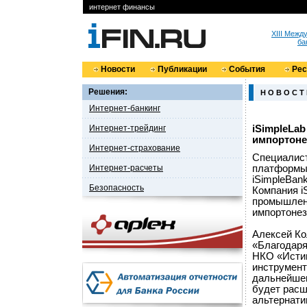
интернет финансы
XIII Меж
ба
Новости
Публикации
События
Ре
Решения:
Н О В О С Т
Интернет-банкинг
Интернет-трейдинг
iSimpleLa
импортоне
Интернет-страхование
Специалист
Интернет-расчеты
платформы 
iSimpleBan
Безопасность
Компания i
промышлен
импортонез
Алексей Ко
«Благодаря
НКО «Исти
инструмент
дальнейше
будет расш
альтернати