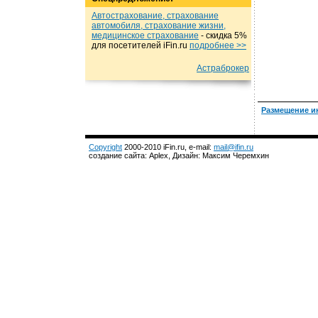
Автострахование, страхование
автомобиля, страхование жизни,
медицинское страхование
- cкидка 5%
для посетителей iFin.ru
подробнеe >>
Астраброкер
Размещение и
Copyright
2000-2010 iFin.ru, e-mail:
mail@ifin.ru
создание сайта: Aplex, Дизайн: Максим Черемхин