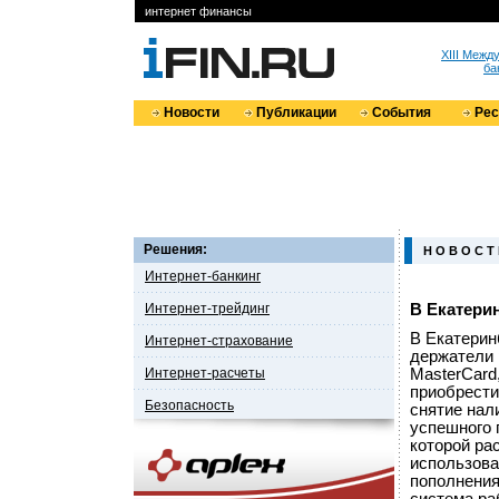
интернет финансы
XIII Меж
ба
Новости
Публикации
События
Ре
Решения:
Н О В О С Т
Интернет-банкинг
Интернет-трейдинг
В Екатерин
В Екатерин
Интернет-страхование
держатели 
Интернет-расчеты
MasterCard,
приобрести
Безопасность
снятие нал
успешного 
которой ра
использоват
пополнения