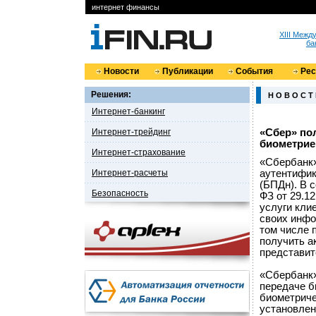
интернет финансы
XIII Меж
ба
Новости
Публикации
События
Ре
Решения:
Н О В О С Т
Интернет-банкинг
Интернет-трейдинг
«Сбер» по
биометрие
Интернет-страхование
«Сбербанк»
Интернет-расчеты
аутентифик
(БПДн). В 
Безопасность
ФЗ от 29.12
услуги кли
своих инфо
том числе 
получить 
представит
«Сбербанк»
передаче б
биометриче
установлен