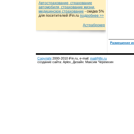
Автострахование, страхование
автомобиля, страхование жизни,
медицинское страхование
- cкидка 5%
для посетителей iFin.ru
подробнеe >>
Астраброкер
Размещение и
Copyright
2000-2010 iFin.ru, e-mail:
mail@ifin.ru
создание сайта: Aplex, Дизайн: Максим Черемхин