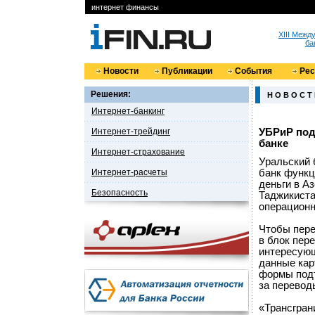
интернет финансы
XIII Меж
ба
Новости
Публикации
События
Ре
Решения:
Н О В О С Т
Интернет-банкинг
Интернет-трейдинг
УБРиР под
банке
Интернет-страхование
Уральский 
Интернет-расчеты
банк функц
деньги в А
Безопасность
Таджикиста
операционн
Чтобы пере
в блок пер
интересующ
данные кар
формы подт
за перевод
«Трансгран