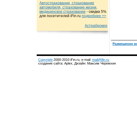
Автострахование, страхование
автомобиля, страхование жизни,
медицинское страхование
- cкидка 5%
для посетителей iFin.ru
подробнеe >>
Астраброкер
Размещение и
Copyright
2000-2010 iFin.ru, e-mail:
mail@ifin.ru
создание сайта: Aplex, Дизайн: Максим Черемхин