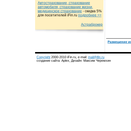
Автострахование, страхование
автомобиля, страхование жизни,
медицинское страхование
- cкидка 5%
для посетителей iFin.ru
подробнеe >>
Астраброкер
Размещение и
Copyright
2000-2010 iFin.ru, e-mail:
mail@ifin.ru
создание сайта: Aplex, Дизайн: Максим Черемхин