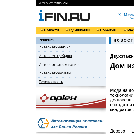
интернет финансы
XIII Меж
ба
Новости
Публикации
События
Ре
Решения:
Н О В О С Т
Интернет-банкинг
Интернет-трейдинг
Двухэтажн
Дом из
Интернет-страхование
Интернет-расчеты
Безопасность
Мода на до
технологии
долговечны
обходится 
квадратов 
Дерево — д