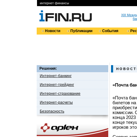
интернет финансы
XIII Меж
ба
Новости
Публикации
События
Ре
Решения:
Н О В О С Т
Интернет-банкинг
Интернет-трейдинг
«Почта ба
Интернет-страхование
«Почта бан
Интернет-расчеты
билетов на
приобрести
Безопасность
комиссии. 
конца 2023
конце текущ
игроков это