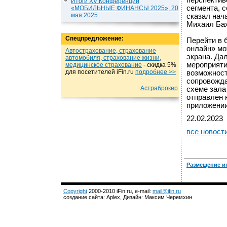
перспектив
Итоги XV Конференции
сегмента, 
«МОБИЛЬНЫЕ ФИНАНСЫ 2025», 20
мая 2025
сказал нач
Михаил Бах
Спецпредложение:
Перейти в 
онлайн» мо
Автострахование, страхование
экрана. Да
автомобиля, страхование жизни,
мероприяти
медицинское страхование
- cкидка 5%
для посетителей iFin.ru
подробнеe >>
возможност
сопровожда
Астраброкер
схеме зала
отправлен 
приложении
22.02.2023
все новост
Размещение и
Copyright
2000-2010 iFin.ru, e-mail:
mail@ifin.ru
создание сайта: Aplex, Дизайн: Максим Черемхин