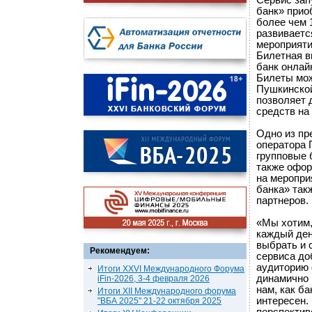
Сервис зап
банк» прио
более чем 
развиваетс
мероприяти
Билетная в
банк онлай
Билеты мож
Пушкинской
позволяет 
средств на
Одно из пр
оператора 
групповые 
также офо
на меропри
банка» так
партнеров.
«Мы хотим,
каждый ден
выбрать и 
Рекомендуем:
сервиса до
аудиторию 
Итоги XXVI Международного Форума
динамично 
iFin-2026, 3-4 февраля 2026
нам, как б
Итоги XII Международного форума
интересен.
"ВБА 2025" 21-22 октября 2025