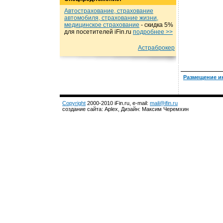
Автострахование, страхование
автомобиля, страхование жизни,
медицинское страхование
- cкидка 5%
для посетителей iFin.ru
подробнеe >>
Астраброкер
Размещение и
Copyright
2000-2010 iFin.ru, e-mail:
mail@ifin.ru
создание сайта: Aplex, Дизайн: Максим Черемхин