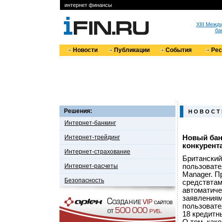
интернет финансы
XIII Меж
ба
Новости
Публикации
События
Ре
Решения:
Н О В О С Т
Интернет-банкинг
Интернет-трейдинг
Новый бан
конкурент
Интернет-страхование
Британский
Интернет-расчеты
пользовате
Manager. П
Безопасность
средствтам
автоматиче
заявлениям
пользовате
18 кредитн