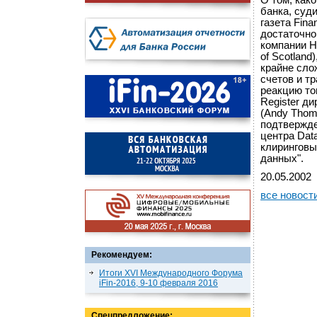
О том, как
банка, суди
газета Fin
достаточно
компании H
of Scotland
крайне сло
счетов и т
реакцию то
Register д
(Andy Thom
подтвержде
центра Dat
клиринговы
данных".
20.05.2002
все новост
Рекомендуем:
Итоги XVI Международного Форума
iFin-2016, 9-10 февраля 2016
Спецпредложение: