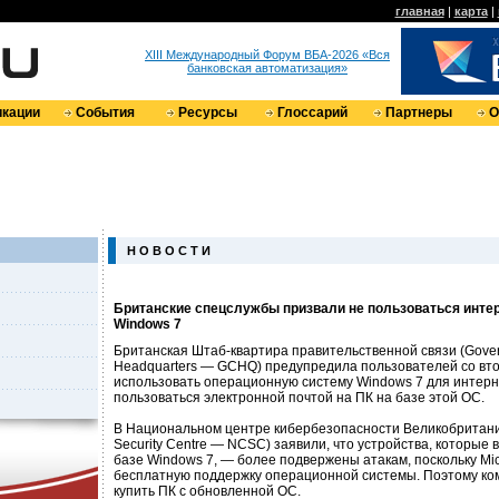
главная
|
карта
|
XIII Международный Форум ВБА-2026 «Вся
банковская автоматизация»
кации
События
Ресурсы
Глоссарий
Партнеры
О
Н О В О С Т И
Британские спецслужбы призвали не пользоваться интер
Windows 7
Британская Штаб-квартира правительственной связи (Gove
Headquarters — GCHQ) предупредила пользователей со втор
использовать операционную систему Windows 7 для интерне
пользоваться электронной почтой на ПК на базе этой ОС.
В Национальном центре кибербезопасности Великобритании
Security Centre — NCSC) заявили, что устройства, которые
базе Windows 7, — более подвержены атакам, поскольку Mic
бесплатную поддержку операционной системы. Поэтому ко
купить ПК с обновленной ОС.