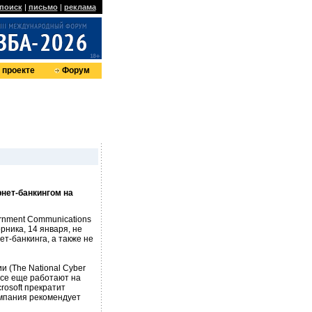
поиск
|
письмо
|
реклама
 проекте
Форум
нет-банкингом на
rnment Communications
ника, 14 января, не
т-банкинга, а также не
 (The National Cyber
 все еще работают на
rosoft прекратит
мпания рекомендует