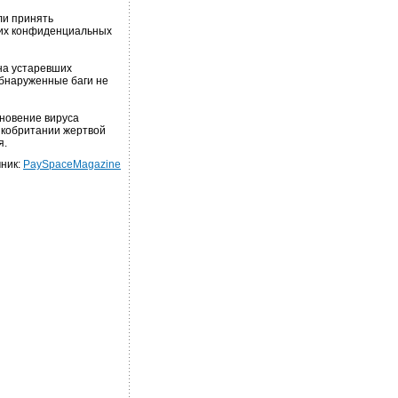
ли принять
их конфиденциальных
на устаревших
обнаруженные баги не
кновение вируса
икобритании жертвой
я.
ник:
PaySpaceMagazine