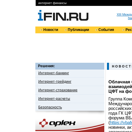
интернет финансы
XIII Меж
ба
Новости
Публикации
События
Ре
Решения:
Н О В О С Т
Интернет-банкинг
Интернет-трейдинг
Облачная 
взаимодей
Интернет-страхование
ЦФТ на фо
Интернет-расчеты
Группа Ком
Международ
Безопасность
российских
года ГК ЦФ
форума ВБ
(
https://vba
новинки, а