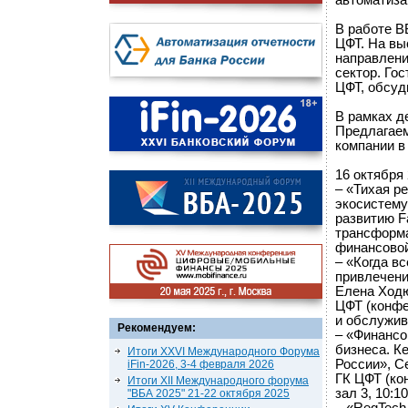
автоматиза
В работе В
ЦФТ. На вы
направлени
сектор. Го
ЦФТ, обсуд
В рамках д
Предлагаем
компании в
16 октября
– «Тихая р
экосистему
развитию F
трансформа
финансовой 
– «Когда в
привлечени
Елена Ходю
ЦФТ (конфе
и обслужива
Рекомендуем:
– «Финансо
бизнеса. К
Итоги XXVI Международного Форума
России», С
iFin-2026, 3-4 февраля 2026
ГК ЦФТ (ко
Итоги XII Международного форума
зал 3, 10:10
"ВБА 2025" 21-22 октября 2025