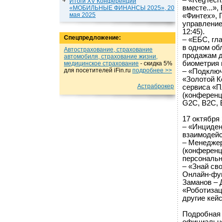
– «RegTech
Итоги XV Конференции
вместе...»
«МОБИЛЬНЫЕ ФИНАНСЫ 2025», 20
мая 2025
«Финтех», 
управление
12:45).
Спецпредложение:
– «ЕБС, гл
в одном об
Автострахование, страхование
продажам д
автомобиля, страхование жизни,
биометрия и
медицинское страхование
- cкидка 5%
для посетителей iFin.ru
подробнеe >>
– «Подключ
«Золотой К
Астраброкер
сервиса «П
(конференц
G2C, B2C, B
17 октября
– «Инциден
взаимодейс
– Менеджер
(конференц
персональны
– «Знай св
Онлайн-фун
Заманов – 
«Роботизац
другие кейс
Подробная 