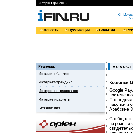
интернет финансы
XIII Меж
ба
Новости
Публикации
События
Ре
Решения:
Н О В О С Т
Интернет-банкинг
Интернет-трейдинг
Кошелек G
Google Pay
Интернет-страхование
постепенно
Интернет-расчеты
Последняя 
покупки и 
Безопасность
Арабские 
Сообщается
на разные 
свидетельс