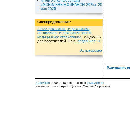
Итоги XV Конференции
«МОБИЛЬНЫЕ ФИНАНСЫ 2025», 20
мая 2025
Спецпредложение:
Автострахование, страхование
автомобиля, страхование жизни,
медицинское страхование
- cкидка 5%
для посетителей iFin.ru
подробнеe >>
Астраброкер
Размещение и
Copyright
2000-2010 iFin.ru, e-mail:
mail@ifin.ru
создание сайта: Aplex, Дизайн: Максим Черемхин