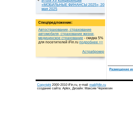
Итоги XV Конференции
«МОБИЛЬНЫЕ ФИНАНСЫ 2025», 20
мая 2025
Спецпредложение:
Автострахование, страхование
автомобиля, страхование жизни,
медицинское страхование
- cкидка 5%
для посетителей iFin.ru
подробнеe >>
Астраброкер
Размещение и
Copyright
2000-2010 iFin.ru, e-mail:
mail@ifin.ru
создание сайта: Aplex, Дизайн: Максим Черемхин