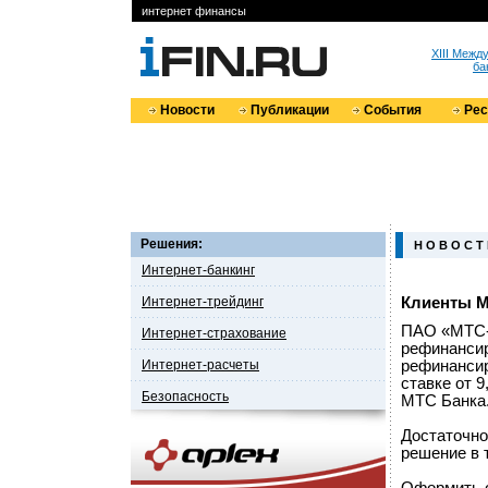
интернет финансы
XIII Меж
ба
Новости
Публикации
События
Ре
Решения:
Н О В О С Т
Интернет-банкинг
Интернет-трейдинг
Клиенты М
ПАО «МТС-
Интернет-страхование
рефинансир
Интернет-расчеты
рефинансир
ставке от 
Безопасность
МТС Банка
Достаточно
решение в 