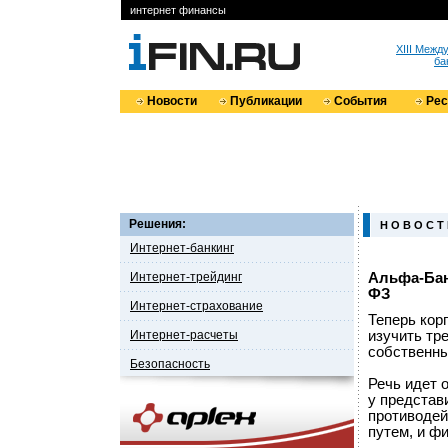
интернет финансы
XIII Меж
ба
Новости
Публикации
События
Ре
Решения:
Н О В О С Т
Интернет-банкинг
Интернет-трейдинг
Альфа-Бан
ФЗ
Интернет-страхование
Теперь кор
Интернет-расчеты
изучить тр
собственны
Безопасность
Речь идет 
у представ
противодей
путем, и ф