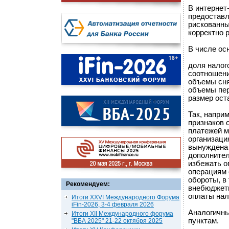
В интернет
предоставл
рискованны
корректно 
В числе ос
доля налог
соотношени
объемы сн
объемы пер
размер оста
Так, наприм
признаков 
платежей м
организаци
вынуждена 
дополнител
избежать о
операциям 
обороты, в
Рекомендуем:
внебюджетн
оплаты нал
Итоги XXVI Международного Форума
iFin-2026, 3-4 февраля 2026
Аналогичны
Итоги XII Международного форума
пунктам.
"ВБА 2025" 21-22 октября 2025