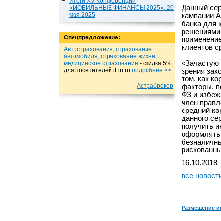
Итоги XV Конференции
Данный сер
«МОБИЛЬНЫЕ ФИНАНСЫ 2025», 20
мая 2025
кампании А
банка для 
решениями,
Спецпредложение:
применение
клиентов с
Автострахование, страхование
автомобиля, страхование жизни,
«Зачастую 
медицинское страхование
- cкидка 5%
для посетителей iFin.ru
подробнеe >>
зрения зак
том, как к
Астраброкер
факторы, п
ФЗ и избеж
член правл
средний ко
данного се
получить и
оформлять 
безналичны
рискованны
16.10.2018
все новост
Размещение и