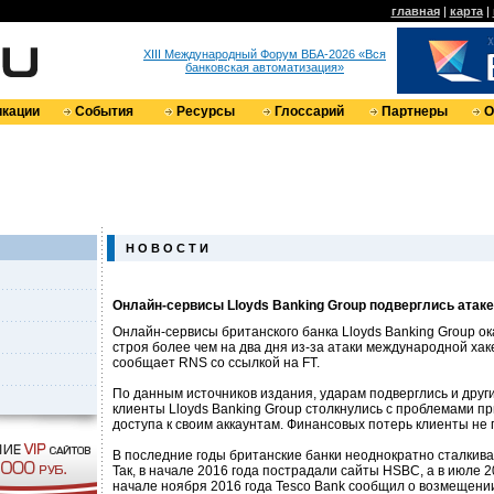
главная
|
карта
|
XIII Международный Форум ВБА-2026 «Вся
банковская автоматизация»
кации
События
Ресурсы
Глоссарий
Партнеры
О
Н О В О С Т И
Онлайн-сервисы Lloyds Banking Group подверглись атаке
Онлайн-сервисы британского банка Lloyds Banking Group о
строя более чем на два дня из-за атаки международной хак
сообщает RNS со ссылкой на FT.
По данным источников издания, ударам подверглись и други
клиенты Lloyds Banking Group столкнулись с проблемами п
доступа к своим аккаунтам. Финансовых потерь клиенты не 
В последние годы британские банки неоднократно сталкива
Так, в начале 2016 года пострадали сайты HSBC, а в июле 
начале ноября 2016 года Tesco Bank сообщил о возмещении