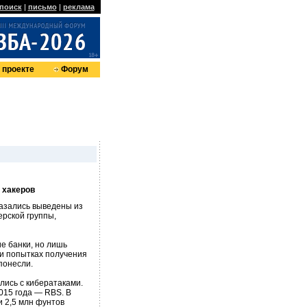
поиск
|
письмо
|
реклама
 проекте
Форум
 хакеров
казались выведены из
ерской группы,
е банки, но лишь
ри попытках получения
понесли.
лись с кибератаками.
2015 года — RBS. В
 2,5 млн фунтов