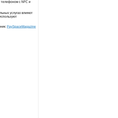
 телефоном с NFC и
льных услугах влияют
 используют
ник:
PaySpaceMagazine