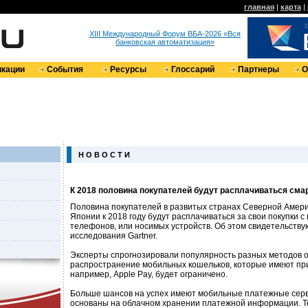
главная
|
карта
|
XIII Международный Форум ВБА-2026 «Вся
банковская автоматизация»
кации
События
Ресурсы
Глоссарий
Партнеры
О
Н О В О С Т И
К 2018 половина покупателей будут расплачиваться см
Половина покупателей в развитых странах Северной Америк
Японии к 2018 году будут расплачиваться за свои покупки
телефонов, или носимых устройств. Об этом свидетельству
исследования Gartner.
Эксперты спрогнозировали популярность разных методов о
распространение мобильных кошельков, которые имеют прив
например, Apple Pay, будет ограничено.
Больше шансов на успех имеют мобильные платежные серв
основаны на облачном хранении платежной информации. 