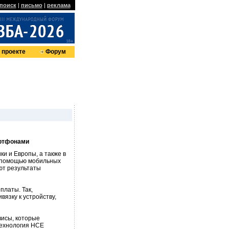
поиск
|
письмо
|
реклама
 проекте
Форум
артфонами
и и Европы, а также в
 с помощью мобильных
ют результаты
платы. Так,
язку к устройству,
исы, которые
Технология HCE